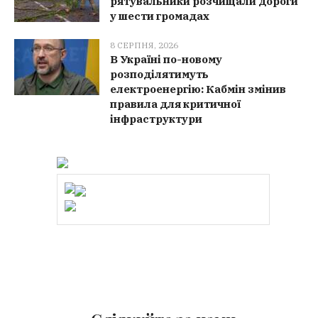
рятувальники розчищали дороги
у шести громадах
8 СЕРПНЯ, 2026
В Україні по-новому
розподілятимуть
електроенергію: Кабмін змінив
правила для критичної
інфраструктури