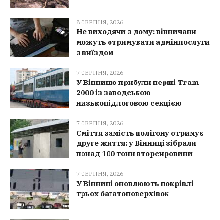
8 СЕРПНЯ, 2026
Не виходячи з дому: вінничани
можуть отримувати адмінпослуги
з виїздом
7 СЕРПНЯ, 2026
У Вінницю прибули перші Tram
2000 із заводською
низькопідлоговою секцією
7 СЕРПНЯ, 2026
Сміття замість полігону отримує
друге життя: у Вінниці зібрали
понад 100 тонн вторсировини
7 СЕРПНЯ, 2026
У Вінниці оновлюють покрівлі
трьох багатоповерхівок