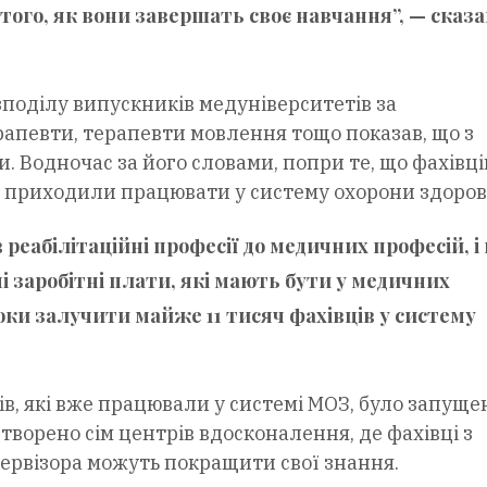
 того, як вони завершать своє навчання”, — сказа
зподілу випускників медуніверситетів за
рапевти, терапевти мовлення тощо показав, що з
 Водночас за його словами, попри те, що фахівці
не приходили працювати у систему охорони здоров
 реабілітаційні професії до медичних професій, і
заробітні плати, які мають бути у медичних
оки залучити майже 11 тисяч фахівців у систему
ів, які вже працювали у системі МОЗ, було запуще
творено сім центрів вдосконалення, де фахівці з
первізора можуть покращити свої знання.