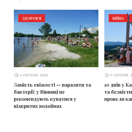
ЗДОРОВ'Я
ВІЙНА
6 СЕРПНЯ, 2026
6 СЕРПНЯ, 
Замість свіжості — паразити та
10 днів у К
бактерії: у Вінниці не
та безвісти
рекомендують купатися у
провели ка
відкритих водоймах