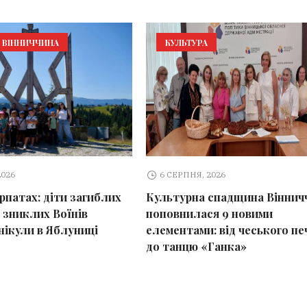
ВІННИЧЧИНА
КУЛЬТУРА
2026
6 СЕРПНЯ, 2026
арпатах: діти загиблих
Культурна спадщина Віннич
 зниклих Воїнів
поповнилася 9 новими
нікули в Яблуниці
елементами: від чеського пе
до танцю «Ганка»