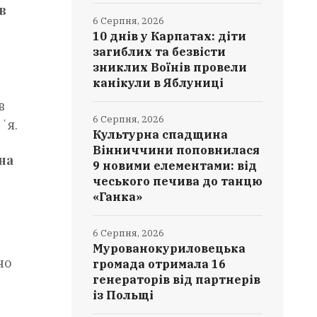
в
6 Серпня, 2026
10 днів у Карпатах: діти
загиблих та безвісти
зниклих Воїнів провели
канікули в Яблуниці
в
6 Серпня, 2026
ʼя.
Культурна спадщина
Вінниччини поповнилася
 на
9 новими елементами: від
чеського печива до танцю
«Ганка»
6 Серпня, 2026
Мурованокуриловецька
но
громада отримала 16
генераторів від партнерів
із Польщі