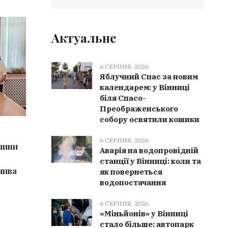
ВІННИЧЧИНА
ЗДОРО
Актуальне
6 СЕРПНЯ, 2026
Яблучний Спас за новим
календарем: у Вінниці
біля Спасо-
Преображенського
собору освятили кошики
6 СЕРПНЯ, 2026
6 СЕРПН
6 СЕРПНЯ, 2026
чини
Мурованокуриловецька громада
У Дашев
Аварія на водопровідній
отримала 16 генераторів від
здоров’
станції у Вінниці: коли та
чива
партнерів із Польщі
пройшли
як повернеться
водопостачання
6 СЕРПНЯ, 2026
«Міньйонів» у Вінниці
стало більше: автопарк