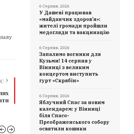
6 Серпня, 2026
У Дашеві працював
«майданчик здоров’я»:
жителі громади пройшли
медогляди та вакцинацію
ріалу
6 Серпня, 2026
Запалимо вогники для
Кузьми! 14 серпня у
Вінниці з великим
концертом виступить
гурт «Скрябін»
ИС
лих
6 Серпня, 2026
ати
Яблучний Спас за новим
календарем: у Вінниці
біля Спасо-
Преображенського собору
освятили кошики