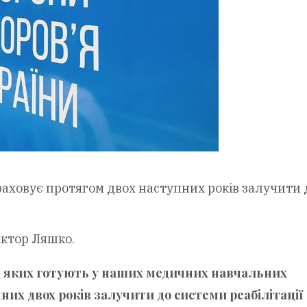
раховує протягом двох наступних років залучити 
іктор Ляшко.
, яких готують у наших медичних навчальних
них двох років залучити до системи реабілітації