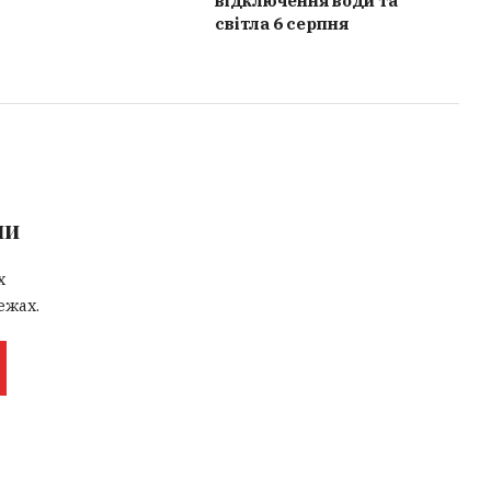
відключення води та
світла 6 серпня
ми
х
ежах.