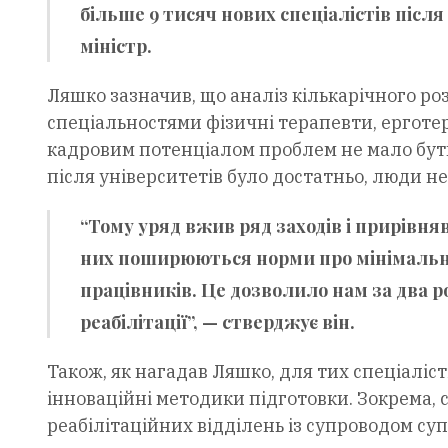
більше 9 тисяч нових спеціалістів після
міністр.
Ляшко зазначив, що аналіз кількарічного ро
спеціальностями фізичні терапевти, ерготе
кадровим потенціалом проблем не мало бути.
після університетів було достатньо, люди 
“Тому уряд вжив ряд заходів і прирівняв
них поширюються норми про мінімальні 
працівників. Це дозволило нам за два р
реабілітації”, — стверджує він.
Також, як нагадав Ляшко, для тих спеціаліст
інноваційні методики підготовки. Зокрема, с
реабілітаційних відділень із супроводом су