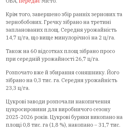
ОВА,
передає
Місто.
Крім того, завершено збір ранніх зернових та
зернобобових. Гречку зібрано на третині
запланованих площ. Середня урожайність
14,7 ц/га, що вище минулорічної на 2 ц/га.
Також на 60 відсотках площ зібрано просо
при середній урожайності 26,7 ц/га.
Розпочато вже й збирання соняшнику. Його
зібрано на 0,3 тис. га. Середня урожайність
23,3 ц/га.
Цукрові заводи розпочали накопичення
цукросировини для виробничого сезону
2025-2026 років. Цукрові буряки викопано на
площі 0,8 тис. га (1,8 %), накопано – 31,7 тис.