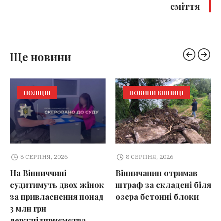
сміття
Ще новини
ПОЛІЦІЯ
НОВИНИ ВІННИЦІ
8 СЕРПНЯ, 2026
8 СЕРПНЯ, 2026
На Вінниччині
Вінничанин отримав
судитимуть двох жінок
штраф за складені біля
за привласнення понад
озера бетонні блоки
3 млн грн
держпідприємства