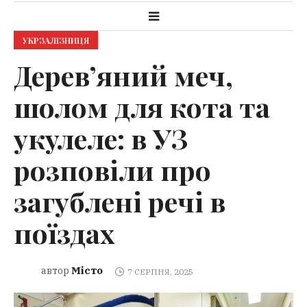
УКРЗАЛІЗНИЦЯ
Дерев’яний меч,
шолом для кота та
укулеле: в УЗ
розповіли про
загублені речі в
поїздах
Місто
автор
7 СЕРПНЯ, 2025