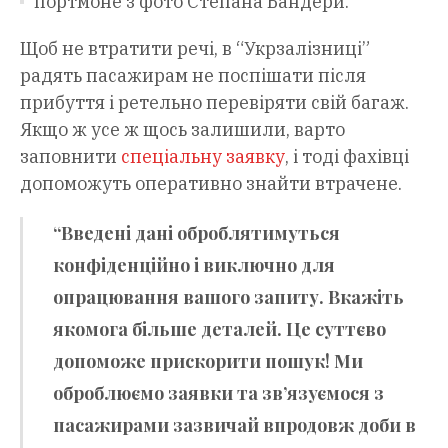
портмоне з фото Степана Бандери.
Щоб не втратити речі, в “Укрзалізниці”
радять пасажирам не поспішати після
прибуття і ретельно перевіряти свій багаж.
Якщо ж усе ж щось залишили, варто
заповнити
спеціальну заявку
, і тоді фахівці
допоможуть оперативно знайти втрачене.
“Введені дані оброблятимуться
конфіденційно і виключно для
опрацювання вашого запиту. Вкажіть
якомога більше деталей. Це суттєво
допоможе прискорити пошук! Ми
оброблюємо заявки та зв’язуємося з
пасажирами зазвичай впродовж доби в