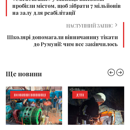
пробігли містом, щоб зібрати 7 мільйонів
на залу для реабілітації
НАСТУПНИЙ ЗАПИС
Школярі допомагали вінничанину тікати
до Румунії: чим все закінчилось
Ще новини
НОВИНИ ВІННИЦІ
ДТП