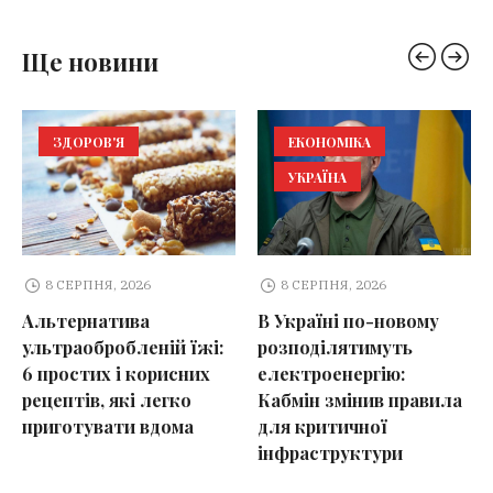
Ще новини
ЗДОРОВ'Я
ЕКОНОМІКА
УКРАЇНА
8 СЕРПНЯ, 2026
8 СЕРПНЯ, 2026
Альтернатива
В Україні по-новому
ультраобробленій їжі:
розподілятимуть
6 простих і корисних
електроенергію:
рецептів, які легко
Кабмін змінив правила
приготувати вдома
для критичної
інфраструктури