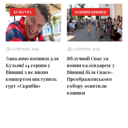
КУЛЬТУРА
НОВИНИ ВІННИЦІ
6 СЕРПНЯ, 2026
6 СЕРПНЯ, 2026
Запалимо вогники для
Яблучний Спас за
Кузьми! 14 серпня у
новим календарем: у
Вінниці з великим
Вінниці біля Спасо-
концертом виступить
Преображенського
гурт «Скрябін»
собору освятили
кошики