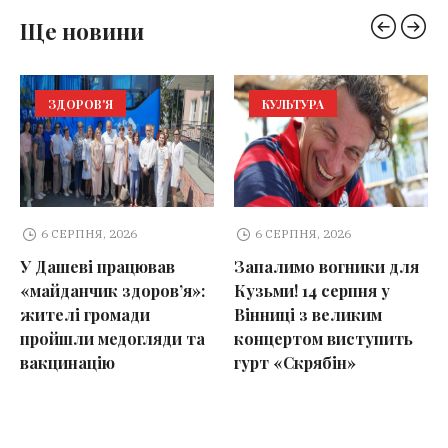
Ще новини
ЗДОРОВ'Я
КУЛЬТУРА
6 СЕРПНЯ, 2026
6 СЕРПНЯ, 2026
У Дашеві працював
Запалимо вогники для
«майданчик здоров’я»:
Кузьми! 14 серпня у
жителі громади
Вінниці з великим
пройшли медогляди та
концертом виступить
вакцинацію
гурт «Скрябін»