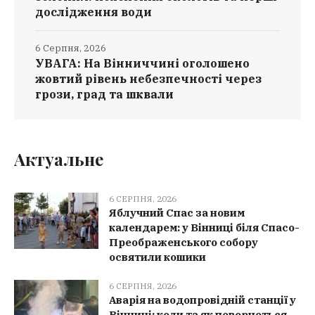
дослідження води
6 Серпня, 2026
УВАГА: На Вінниччині оголошено
жовтий рівень небезпечності через
грози, град та шквали
Актуальне
6 СЕРПНЯ, 2026
Яблучний Спас за новим
календарем: у Вінниці біля Спасо-
Преображенського собору
освятили кошики
6 СЕРПНЯ, 2026
Аварія на водопровідній станції у
Вінниці: коли та як повернеться