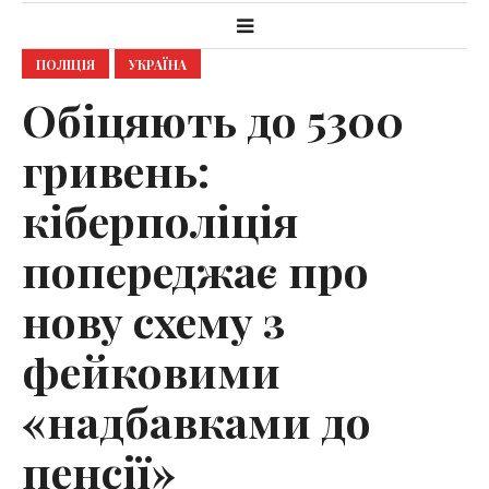
ПОЛІЦІЯ
УКРАЇНА
Обіцяють до 5300
гривень:
кіберполіція
попереджає про
нову схему з
фейковими
«надбавками до
пенсії»