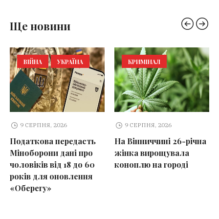
Ще новини
ВІЙНА
УКРАЇНА
КРИМІНАЛ
9 СЕРПНЯ, 2026
9 СЕРПНЯ, 2026
Податкова передасть
На Вінниччині 26-річна
Міноборони дані про
жінка вирощувала
чоловіків від 18 до 60
коноплю на городі
років для оновлення
«Оберегу»