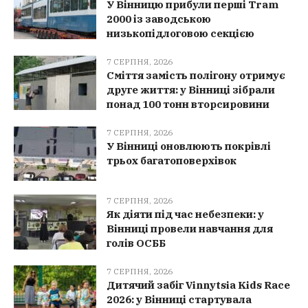
У Вінницю прибули перші Tram
2000 із заводською
низькопідлоговою секцією
7 СЕРПНЯ, 2026
Сміття замість полігону отримує
друге життя: у Вінниці зібрали
понад 100 тонн вторсировини
7 СЕРПНЯ, 2026
У Вінниці оновлюють покрівлі
трьох багатоповерхівок
7 СЕРПНЯ, 2026
Як діяти під час небезпеки: у
Вінниці провели навчання для
голів ОСББ
7 СЕРПНЯ, 2026
Дитячий забіг Vinnytsia Kids Race
2026: у Вінниці стартувала