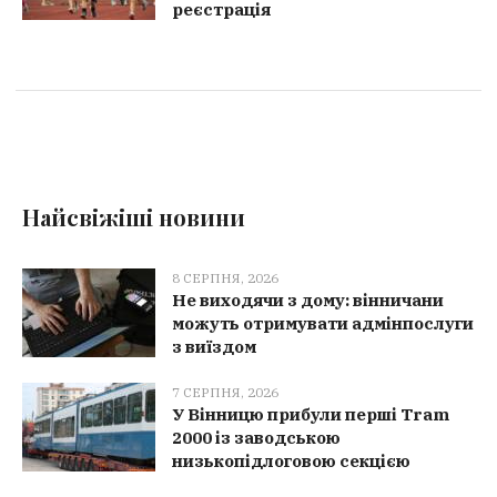
реєстрація
Найсвіжіші новини
8 СЕРПНЯ, 2026
Не виходячи з дому: вінничани
можуть отримувати адмінпослуги
з виїздом
7 СЕРПНЯ, 2026
У Вінницю прибули перші Tram
2000 із заводською
низькопідлоговою секцією