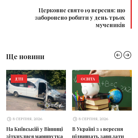
Церковне свято 19 вересня: що
заборонено робити у день трьох
мучеників
Ще новини
ДТП
ОСВІТА
8 СЕРПНЯ, 2026
8 СЕРПНЯ, 2026
На Київській у Вінниці
В Україні з 1 вересня
зіткнулися маршрутка
підвищать зарплати