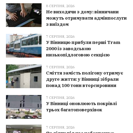
8 СЕРПНЯ, 2026
Не виходячи з дому: вінничани
можуть отримувати адмінпослуги
з виїздом
7 СЕРПНЯ, 2026
У Вінницю прибули перші Tram
2000 із заводською
низькопідлоговою секцією
7 СЕРПНЯ, 2026
Сміття замість полігону отримує
друге життя: у Вінниці зібрали
понад 100 тонн вторсировини
7 СЕРПНЯ, 2026
У Вінниці оновлюють покрівлі
трьох багатоповерхівок
7 СЕРПНЯ, 2026