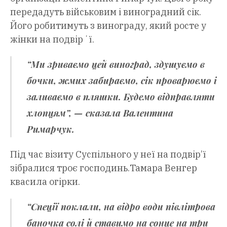
передадуть військовим і виноградний сік.
Його робитимуть з винограду, який росте у
жінки на подвірʼї.
“Ми зриваємо цей виноград, здушуємо в
бочки, жмих забираємо, сік проварюємо і
заливаємо в пляшки. Будемо відправляти
хлопцям”, — сказала Валентина
Римарчук.
Під час візиту Суспільного у неї на подвір’ї
зібралися троє господинь.Тамара Венгер
квасила огірки.
“Спеції поклали, на відро води півлітрова
баночка солі й ставимо на сонце на три