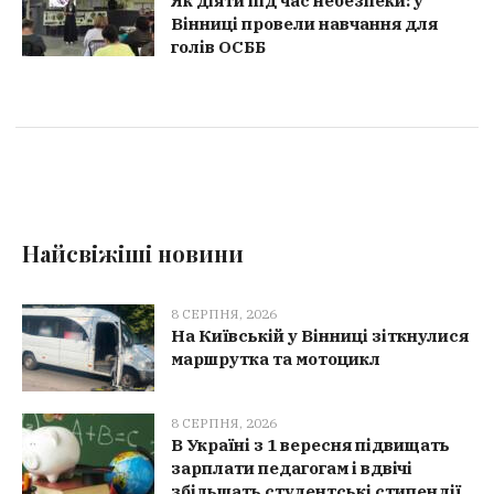
Як діяти під час небезпеки: у
Вінниці провели навчання для
голів ОСББ
Найсвіжіші новини
8 СЕРПНЯ, 2026
На Київській у Вінниці зіткнулися
маршрутка та мотоцикл
8 СЕРПНЯ, 2026
В Україні з 1 вересня підвищать
зарплати педагогам і вдвічі
збільшать студентські стипендії