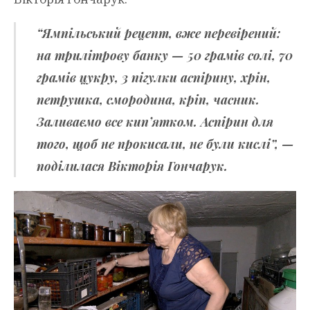
“Ямпільський рецепт, вже перевірений:
на трилітрову банку — 50 грамів солі, 70
грамів цукру, 3 пігулки аспірину, хрін,
петрушка, смородина, кріп, часник.
Заливаємо все кипʼятком. Аспірин для
того, щоб не прокисали, не були кислі”, —
поділилася Вікторія Гончарук.