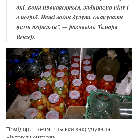
дні. Вони проквасяться, забираємо піну і
в погріб. Наші воїни будуть смакувати
цими огірками”, — розповіла Тамара
Венгер.
Помідори по-ямпільськи закручувала
Вікторія Гончарук.