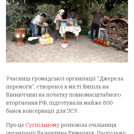
Учасниці громадської організації “Джерела
перемоги”, створеної в місті Ямпіль на
Вінниччині на початку повномасштабного
вторгнення РФ, підготували майже 800
банок консервації для ЗСУ.
Про це
Суспільному
розповіла очільниця
організації Валентина Римарчук. Цього року