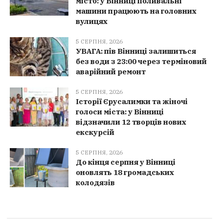
місто: у Вінниці поливальні
машини працюють на головних
вулицях
5 СЕРПНЯ, 2026
УВАГА: пів Вінниці залишиться
без води з 23:00 через терміновий
аварійний ремонт
5 СЕРПНЯ, 2026
Історії Єрусалимки та жіночі
голоси міста: у Вінниці
відзначили 12 творців нових
екскурсій
5 СЕРПНЯ, 2026
До кінця серпня у Вінниці
оновлять 18 громадських
колодязів