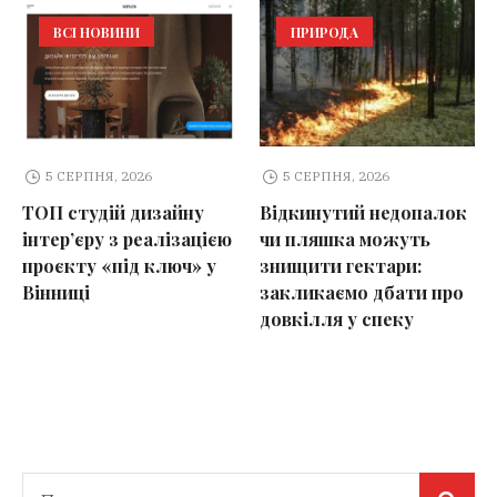
ВСІ НОВИНИ
ПРИРОДА
5 СЕРПНЯ, 2026
5 СЕРПНЯ, 2026
ТОП студій дизайну
Відкинутий недопалок
інтер’єру з реалізацією
чи пляшка можуть
проєкту «під ключ» у
знищити гектари:
Вінниці
закликаємо дбати про
довкілля у спеку