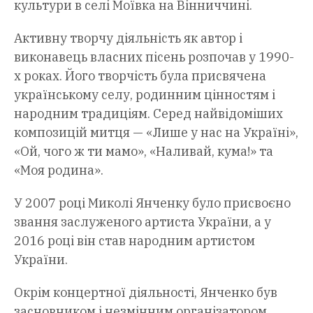
культури в селі Моївка на Вінниччині.
Активну творчу діяльність як автор і
виконавець власних пісень розпочав у 1990-
х роках. Його творчість була присвячена
українському селу, родинним цінностям і
народним традиціям. Серед найвідоміших
композицій митця — «Лише у нас на Україні»,
«Ой, чого ж ти мамо», «Наливай, кума!» та
«Моя родина».
У 2007 році Миколі Янченку було присвоєно
звання заслуженого артиста України, а у
2016 році він став народним артистом
України.
Окрім концертної діяльності, Янченко був
засновником і незмінним організатором