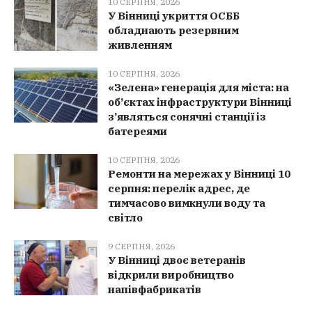
10 СЕРПНЯ, 2026
У Вінниці укриття ОСББ
обладнають резервним
живленням
10 СЕРПНЯ, 2026
«Зелена» генерація для міста: на
об’єктах інфраструктури Вінниці
з’являться сонячні станції із
батереями
10 СЕРПНЯ, 2026
Ремонти на мережах у Вінниці 10
серпня: перелік адрес, де
тимчасово вимкнули воду та
світло
9 СЕРПНЯ, 2026
У Вінниці двоє ветеранів
відкрили виробництво
напівфабрикатів