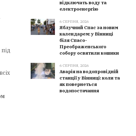
відключать воду та
електроенергію
і
6 СЕРПНЯ, 2026
Яблучний Спас за новим
календарем: у Вінниці
біля Спасо-
Преображенського
 під
собору освятили кошики
6 СЕРПНЯ, 2026
Аварія на водопровідній
всіх
станції у Вінниці: коли та
як повернеться
водопостачання
ом