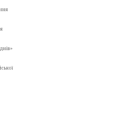
ення
ля
днів»
йської