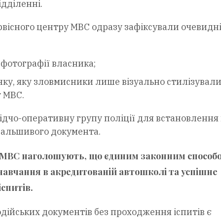
дділенні.
рвісного центру МВС одразу зафіксували очевидн
фотографії власника;
нку, яку зловмисники лише візуально стилізували
у МВС.
ідчо-оперативну групу поліції для встановлення 
альшивого документа.
 МВС наголошують, що єдиним законним способ
 навчання в акредитованій автошколі та успішне
спитів.
одійських документів без проходження іспитів є