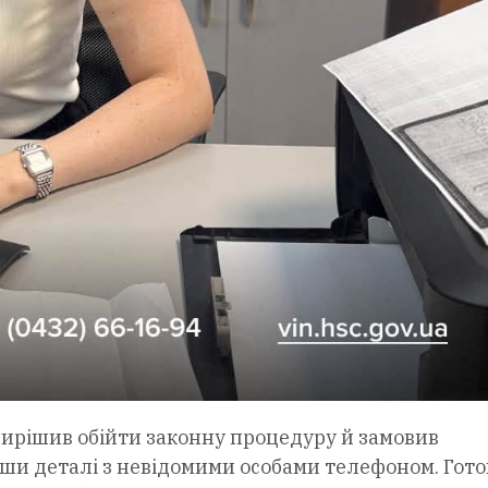
к вирішив обійти законну процедуру й замовив
вши деталі з невідомими особами телефоном. Гот