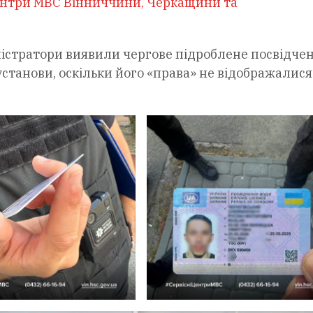
ентри МВС Вінниччини, Черкащини та
іністратори виявили чергове підроблене посвідче
установи, оскільки його «права» не відображалися