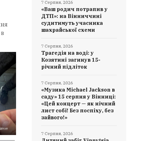
7 Серпня, 2026
«Ваш родич потрапив у
ДТП»: на Вінниччині
судитимуть учасника
ння
шахрайської схеми
 в
7 Серпня, 2026
Трагедія на воді: у
Козятині загинув 15-
річний підліток
7 Серпня, 2026
«Музика Michael Jackson в
саду» 15 серпня у Вінниці:
«Цей концерт — як нічний
лист собі! Без поспіху, без
зайвого!»
7 Серпня, 2026
Дитячий забіг Vinnytsia