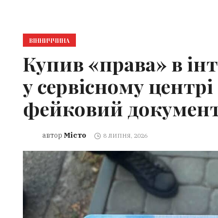
ВІННИЧЧИНА
Купив «права» в інте
у сервісному центр
фейковий докумен
Місто
автор
8 ЛИПНЯ, 2026