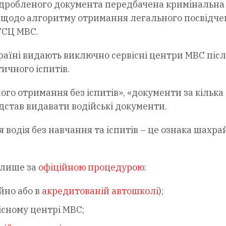
підробленого документа передбачена кримінальна
ії щодо алгоритму отримання легального посвідч
ГСЦ МВС.
країні видають виключно сервісні центри МВС піс
ичного іспитів.
го отримання без іспитів», «документи за кілька 
дстав видавати водійські документи.
водія без навчання та іспитів – це ознака шахра
 лише за
офіційною процедурою
:
йно або в
акредитованій автошколі
);
існому центрі МВС;