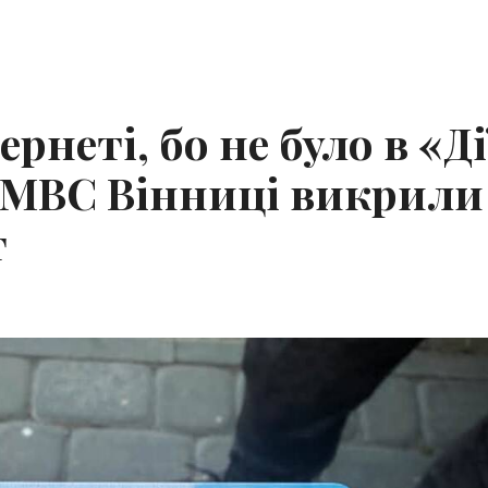
рнеті, бо не було в «Ді
і МВС Вінниці викрили
т