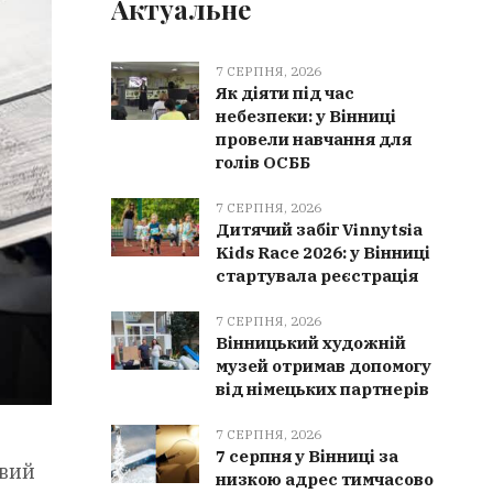
Актуальне
7 СЕРПНЯ, 2026
Як діяти під час
небезпеки: у Вінниці
провели навчання для
голів ОСББ
7 СЕРПНЯ, 2026
Дитячий забіг Vinnytsia
Kids Race 2026: у Вінниці
стартувала реєстрація
7 СЕРПНЯ, 2026
Вінницький художній
музей отримав допомогу
від німецьких партнерів
7 СЕРПНЯ, 2026
7 серпня у Вінниці за
овий
низкою адрес тимчасово