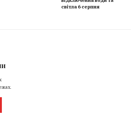
відключення води та
світла 6 серпня
ми
х
ежах.