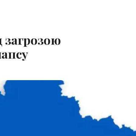
д загрозою
лапсу