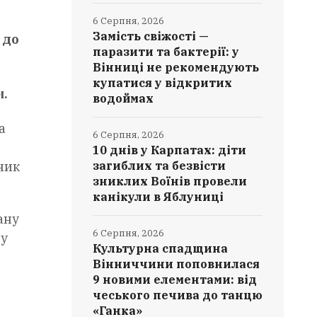
6 Серпня, 2026
Замість свіжості —
 до
паразити та бактерії: у
Вінниці не рекомендують
купатися у відкритих
и.
водоймах
а
6 Серпня, 2026
10 днів у Карпатах: діти
загиблих та безвісти
ник
зниклих Воїнів провели
канікули в Яблуниці
ану
6 Серпня, 2026
ву
Культурна спадщина
Вінниччини поповнилася
9 новими елементами: від
чеського печива до танцю
«Ганка»