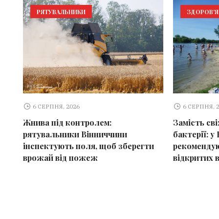
РЯТУВАЛЬНИКИ
ЗДОРОВ'Я
6 СЕРПНЯ, 2026
6 СЕРПНЯ, 
Жнива під контролем:
Замість св
рятувальники Вінниччини
бактерії: у 
інспектують поля, щоб зберегти
рекомендую
врожай від пожеж
відкритих 