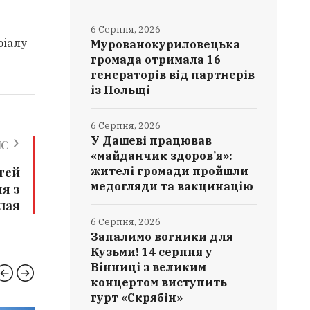
6 Серпня, 2026
ріалу
Мурованокуриловецька
громада отримала 16
генераторів від партнерів
із Польщі
6 Серпня, 2026
У Дашеві працював
ИС
«майданчик здоров’я»:
жителі громади пройшли
ітей
медогляди та вакцинацію
я з
лая
6 Серпня, 2026
Запалимо вогники для
Кузьми! 14 серпня у
Вінниці з великим
концертом виступить
гурт «Скрябін»