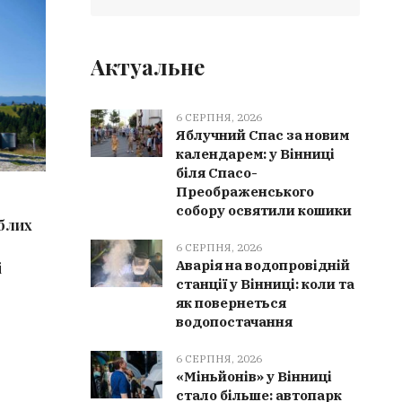
КУЛЬТУРА
ВІНН
Актуальне
6 СЕРПНЯ, 2026
Яблучний Спас за новим
календарем: у Вінниці
біля Спасо-
Преображенського
6 СЕРПНЯ, 2026
6 СЕРПН
собору освятили кошики
иблих
Культурна спадщина Вінниччини
Мурован
поповнилася 9 новими
отримала
6 СЕРПНЯ, 2026
Аварія на водопровідній
і
елементами: від чеського печива
партнер
станції у Вінниці: коли та
до танцю «Ганка»
як повернеться
водопостачання
6 СЕРПНЯ, 2026
«Міньйонів» у Вінниці
стало більше: автопарк