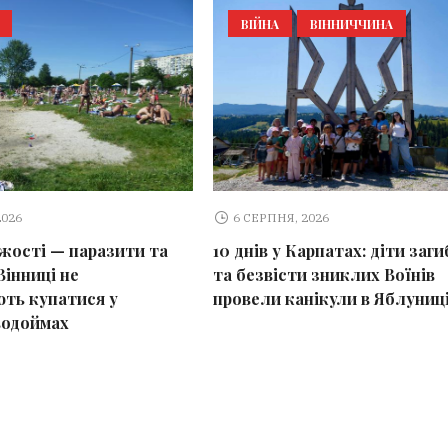
ВІЙНА
ВІННИЧЧИНА
2026
6 СЕРПНЯ, 2026
іжості — паразити та
10 днів у Карпатах: діти заг
Вінниці не
та безвісти зниклих Воїнів
ть купатися у
провели канікули в Яблуниц
водоймах