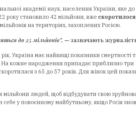
нальної академії наук, населення України, яке до
2 року становило 42 мільйони, вже
скоротилося
мільйонів на територіях, захоплених Росією.
иться до 25 мільйонів”,
— зазначають журналіст
4 рік, Україна має найвищі показники смертності т
і. На кожне народження припадає приблизно три
скоротилася з 65 до 57 років. Для жінок цей показ
я мільйони людей, щоб відбудувати свою зруйнов
и себе у повоєнному майбутньому, якщо Росія зно