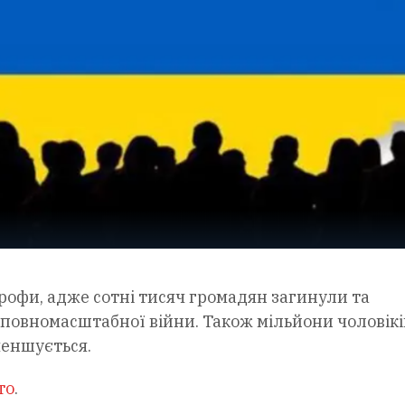
рофи, адже сотні тисяч громадян загинули та
овномасштабної війни. Також мільйони чоловікі
меншується.
то
.