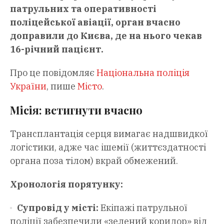
патрульних та оперативності
поліцейської авіації, орган вчасно
доправили до Києва, де на нього чекав
16-річний пацієнт.
Про це повідомляє
Національна поліція
України
, пише
Місто
.
Місія: встигнути вчасно
Трансплантація серця вимагає надшвидкої
логістики, адже час ішемії (життєздатності
органа поза тілом) вкрай обмежений.
Хронологія порятунку:
Супровід у місті:
Екіпажі патрульної
поліції забезпечили «зелений коридор» від