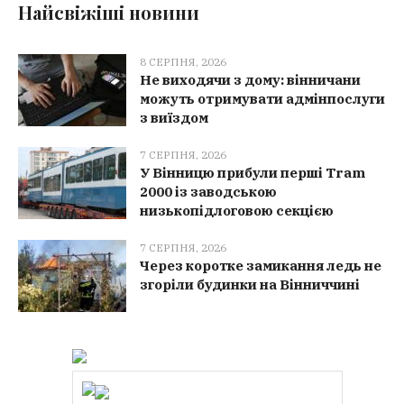
Найсвіжіші новини
8 СЕРПНЯ, 2026
Не виходячи з дому: вінничани
можуть отримувати адмінпослуги
з виїздом
7 СЕРПНЯ, 2026
У Вінницю прибули перші Tram
2000 із заводською
низькопідлоговою секцією
7 СЕРПНЯ, 2026
Через коротке замикання ледь не
згоріли будинки на Вінниччині