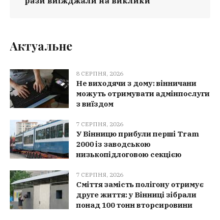
рази виїжджали на виклики
Актуальне
8 СЕРПНЯ, 2026
Не виходячи з дому: вінничани
можуть отримувати адмінпослуги
з виїздом
7 СЕРПНЯ, 2026
У Вінницю прибули перші Tram
2000 із заводською
низькопідлоговою секцією
7 СЕРПНЯ, 2026
Сміття замість полігону отримує
друге життя: у Вінниці зібрали
понад 100 тонн вторсировини