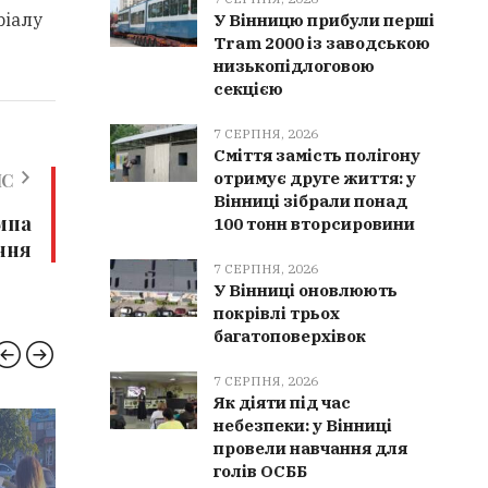
ріалу
У Вінницю прибули перші
Tram 2000 із заводською
низькопідлоговою
секцією
7 СЕРПНЯ, 2026
Сміття замість полігону
отримує друге життя: у
ИС
Вінниці зібрали понад
ампа
100 тонн вторсировини
ення
7 СЕРПНЯ, 2026
У Вінниці оновлюють
покрівлі трьох
багатоповерхівок
7 СЕРПНЯ, 2026
Як діяти під час
небезпеки: у Вінниці
НОВИНИ ВІННИЦІ
РЯТУ
провели навчання для
голів ОСББ