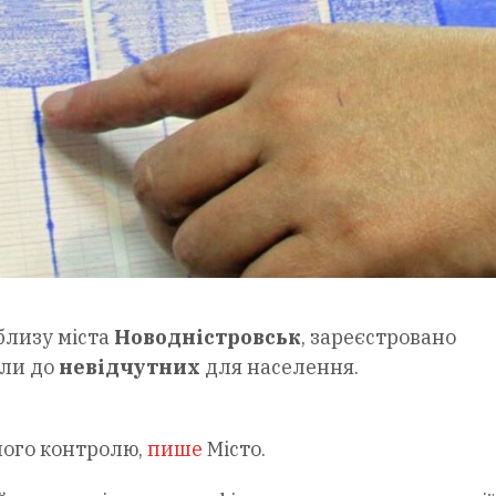
облизу міста
Новодністровськ
, зареєстровано
сли до
невідчутних
для населення.
ного контролю,
пише
Місто.