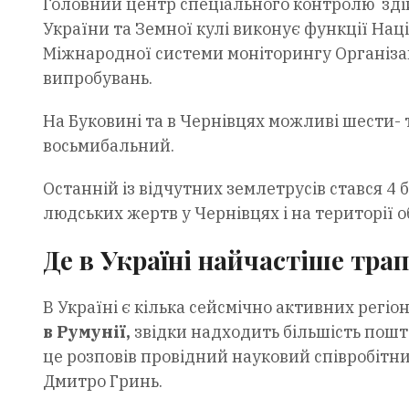
Головний центр спеціального контролю зді
України та Земної кулі виконує функції На
Міжнародної системи моніторингу Організа
випробувань.
На Буковині та в Чернівцях можливі шести- та
восьмибальний.
Останній із відчутних землетрусів стався 4 
людських жертв у Чернівцях і на території о
Де в Україні найчастіше тр
В Україні є кілька сейсмічно активних регіон
в Румунії,
звідки надходить більшість пошто
це розповів провідний науковий співробітник
Дмитро Гринь.