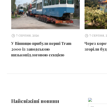
7 СЕРПНЯ, 2026
7 СЕРПНЯ, 
У Вінницю прибули перші Tram
Через коро
2000 із заводською
згоріли бу
низькопідлоговою секцією
Найсвіжіші новини