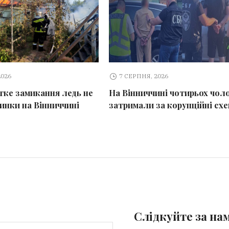
2026
7 СЕРПНЯ, 2026
тке замикання ледь не
На Вінниччині чотирьох чоло
динки на Вінниччині
затримали за корупційні сх
Слідкуйте за на