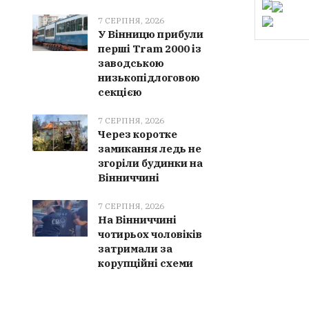
7 СЕРПНЯ, 2026
У Вінницю прибули
перші Tram 2000 із
заводською
низькопідлоговою
секцією
7 СЕРПНЯ, 2026
Через коротке
замикання ледь не
згоріли будинки на
Вінниччині
7 СЕРПНЯ, 2026
На Вінниччині
чотирьох чоловіків
затримали за
корупційні схеми