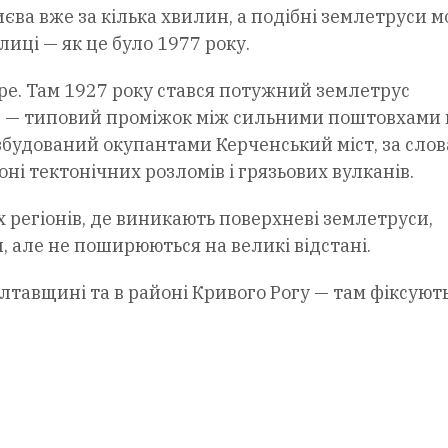
иєва вже за кілька хвилин, а подібні землетруси 
иці — як це було 1977 року.
ре. Там 1927 року стався потужний землетрус
ів — типовий проміжок між сильними поштовхами 
о збудований окупантами Керченський міст, за сло
оні тектонічних розломів і грязьових вулканів.
регіонів, де виникають поверхневі землетруси,
 але не поширюються на великі відстані.
лтавщині та в районі Кривого Рогу — там фіксуют