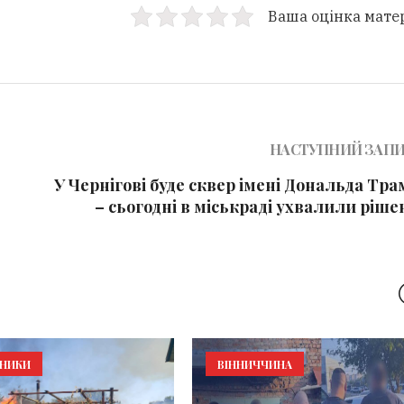
Ваша оцінка мате
НАСТУПНИЙ ЗАП
У Чернігові буде сквер імені Дональда Тр
– сьогодні в міськраді ухвалили ріш
ЬНИКИ
ВІННИЧЧИНА