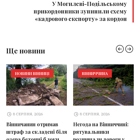
У Могилеві-Подільському
прикордонники зупинили схему
«кадрового експорту» за кордон
Ще новини
НОВИНИ ВІННИЦІ
ВІННИЧЧИНА
8 СЕРПНЯ, 2026
8 СЕРПНЯ, 2026
Вінничанин отримав
Негода на Вінниччині:
штраф за складені біля
рятувальники
озера бетонні блоки
розчищали дороги у