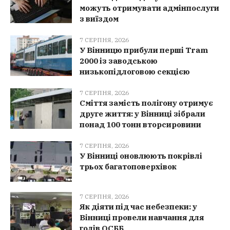
можуть отримувати адмінпослуги
з виїздом
7 СЕРПНЯ, 2026
У Вінницю прибули перші Tram
2000 із заводською
низькопідлоговою секцією
7 СЕРПНЯ, 2026
Сміття замість полігону отримує
друге життя: у Вінниці зібрали
понад 100 тонн вторсировини
7 СЕРПНЯ, 2026
У Вінниці оновлюють покрівлі
трьох багатоповерхівок
7 СЕРПНЯ, 2026
Як діяти під час небезпеки: у
Вінниці провели навчання для
голів ОСББ