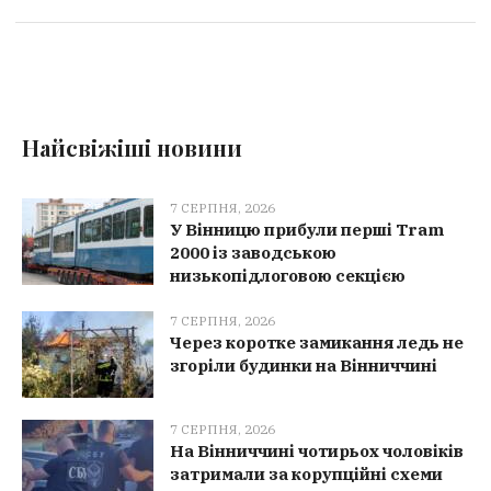
Найсвіжіші новини
7 СЕРПНЯ, 2026
У Вінницю прибули перші Tram
2000 із заводською
низькопідлоговою секцією
7 СЕРПНЯ, 2026
Через коротке замикання ледь не
згоріли будинки на Вінниччині
7 СЕРПНЯ, 2026
На Вінниччині чотирьох чоловіків
затримали за корупційні схеми