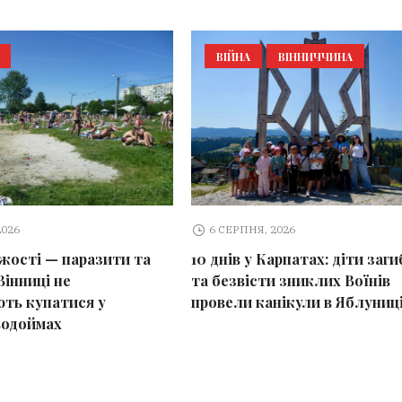
ВІЙНА
ВІННИЧЧИНА
2026
6 СЕРПНЯ, 2026
іжості — паразити та
10 днів у Карпатах: діти заг
Вінниці не
та безвісти зниклих Воїнів
ть купатися у
провели канікули в Яблуниц
водоймах