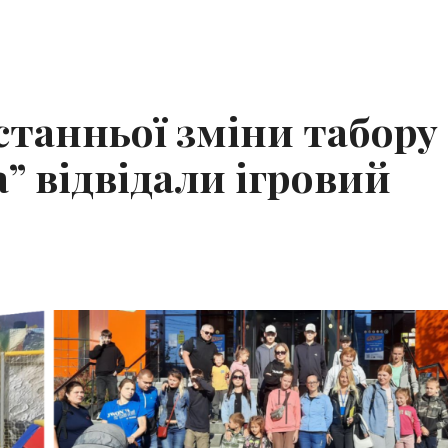
танньої зміни табору
” відвідали ігровий