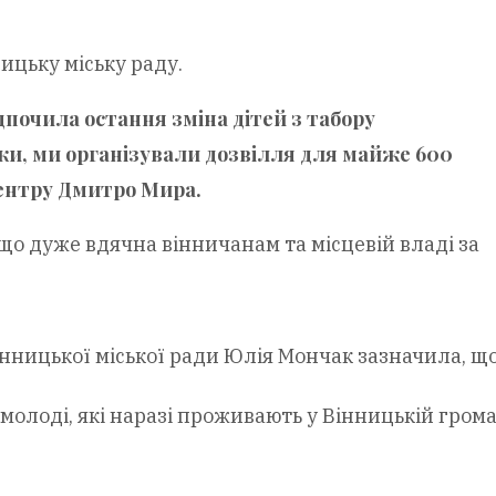
ицьку міську раду.
почила остання зміна дітей з табору
ки, ми організували дозвілля для майже 600
Центру Дмитро Мира.
що дуже вдячна вінничанам та місцевій владі за
нницької міської ради Юлія Мончак зазначила, щ
лоді, які наразі проживають у Вінницькій громад