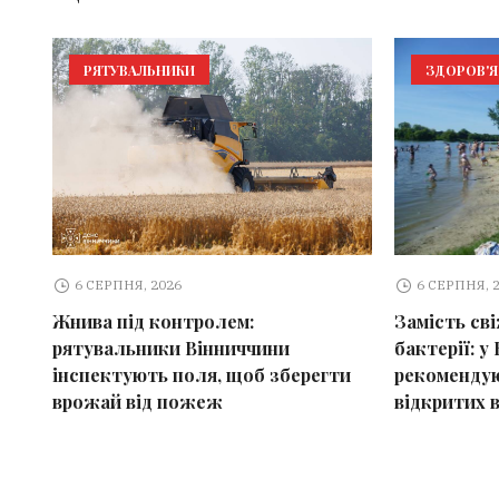
РЯТУВАЛЬНИКИ
ЗДОРОВ'Я
6 СЕРПНЯ, 2026
6 СЕРПНЯ, 
Жнива під контролем:
Замість св
рятувальники Вінниччини
бактерії: у 
інспектують поля, щоб зберегти
рекомендую
врожай від пожеж
відкритих 