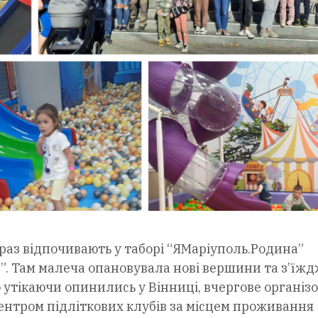
зараз відпочивають у таборі “ЯМаріуполь.Родина”
”. Там малеча опановувала нові вершини та з’їж
о утікаючи опинились у Вінниці, вчергове організ
центром підліткових клубів за місцем проживання