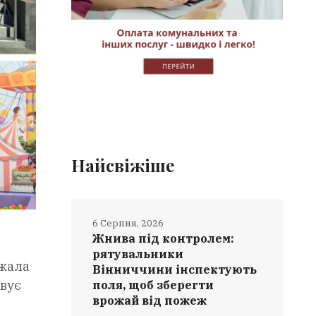
Найсвіжіше
6 Серпня, 2026
Жнива під контролем:
рятувальники
джала
Вінниччини інспектують
овує
поля, щоб зберегти
врожай від пожеж