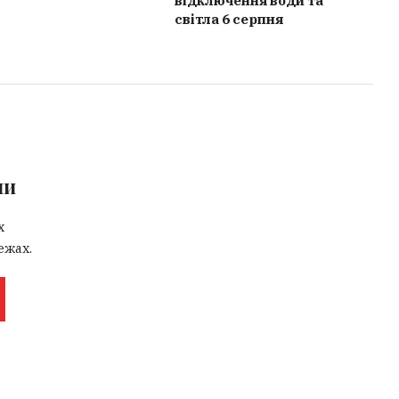
відключення води та
світла 6 серпня
ми
х
ежах.