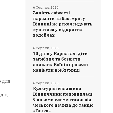
6 Серпня, 2026
Замість свіжості —
паразити та бактерії: у
Вінниці не рекомендують
купатися у відкритих
водоймах
6 Серпня, 2026
10 днів у Карпатах: діти
загиблих та безвісти
зниклих Воїнів провели
канікули в Яблуниці
о для
6 Серпня, 2026
Культурна спадщина
Вінниччини поповнилася
і», –
9 новими елементами: від
чеського печива до танцю
«Ганка»