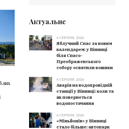
КУЛЬТУРА
ВІНН
Актуальне
6 СЕРПНЯ, 2026
Яблучний Спас за новим
календарем: у Вінниці
біля Спасо-
Преображенського
собору освятили кошики
6 СЕРПНЯ, 2026
6 СЕРПН
6 СЕРПНЯ, 2026
иблих
Культурна спадщина Вінниччини
Мурован
Аварія на водопровідній
поповнилася 9 новими
отримала
станції у Вінниці: коли та
і
елементами: від чеського печива
партнер
як повернеться
водопостачання
до танцю «Ганка»
6 СЕРПНЯ, 2026
«Міньйонів» у Вінниці
стало більше: автопарк