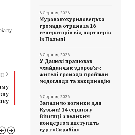
6 Серпня, 2026
Мурованокуриловецька
громада отримала 16
ріалу
генераторів від партнерів
із Польщі
6 Серпня, 2026
У Дашеві працював
«майданчик здоров’я»:
жителі громади пройшли
ИС
медогляди та вакцинацію
аму
вну
6 Серпня, 2026
ику
Запалимо вогники для
Кузьми! 14 серпня у
Вінниці з великим
концертом виступить
гурт «Скрябін»