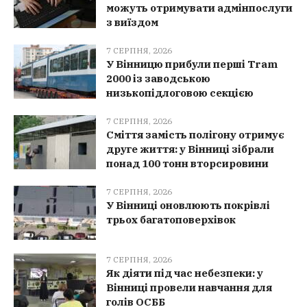
можуть отримувати адмінпослуги
з виїздом
7 СЕРПНЯ, 2026
У Вінницю прибули перші Tram
2000 із заводською
низькопідлоговою секцією
7 СЕРПНЯ, 2026
Сміття замість полігону отримує
друге життя: у Вінниці зібрали
понад 100 тонн вторсировини
7 СЕРПНЯ, 2026
У Вінниці оновлюють покрівлі
трьох багатоповерхівок
7 СЕРПНЯ, 2026
Як діяти під час небезпеки: у
Вінниці провели навчання для
голів ОСББ