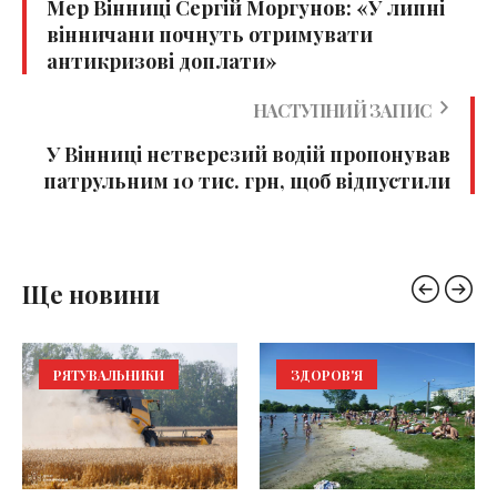
Мер Вінниці Сергій Моргунов: «У липні
вінничани почнуть отримувати
антикризові доплати»
НАСТУПНИЙ ЗАПИС
У Вінниці нетверезий водій пропонував
патрульним 10 тис. грн, щоб відпустили
Ще новини
РЯТУВАЛЬНИКИ
ЗДОРОВ'Я