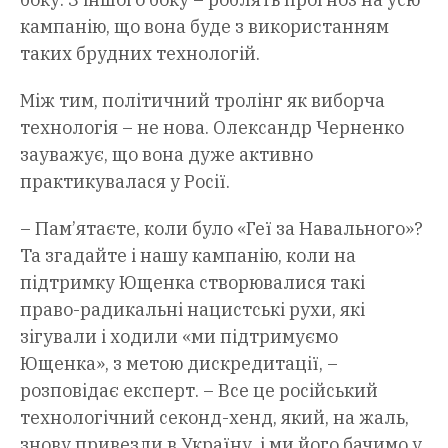
кампанію, що вона буде з використанням
таких брудних технологій.
Між тим, політичний тролінг як виборча
технологія – не нова. Олександр Черненко
зауважує, що вона дуже активно
практикувалася у Росії.
– Пам’ятаєте, коли було «Геї за Навального»?
Та згадайте і нашу кампанію, коли на
підтримку Ющенка створювалися такі
право-радикальні нацистські рухи, які
зігували і ходили «ми підтримуємо
Ющенка», з метою дискредитації, –
розповідає експерт. – Все це російський
технологічний секонд-хенд, який, на жаль,
знову привезли в Україну, і ми його бачимо у