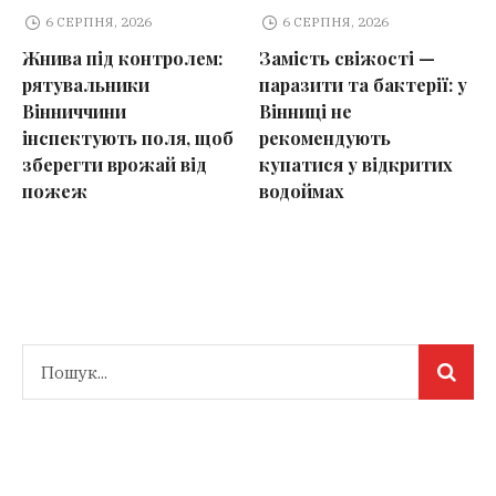
6 СЕРПНЯ, 2026
6 СЕРПНЯ, 2026
Жнива під контролем:
Замість свіжості —
рятувальники
паразити та бактерії: у
Вінниччини
Вінниці не
інспектують поля, щоб
рекомендують
зберегти врожай від
купатися у відкритих
пожеж
водоймах