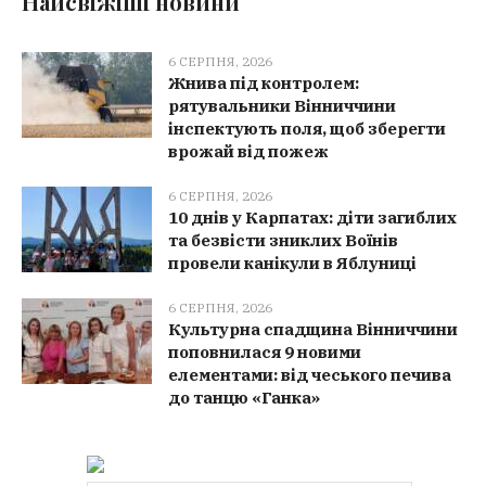
Найсвіжіші новини
6 СЕРПНЯ, 2026
Жнива під контролем:
рятувальники Вінниччини
інспектують поля, щоб зберегти
врожай від пожеж
6 СЕРПНЯ, 2026
10 днів у Карпатах: діти загиблих
та безвісти зниклих Воїнів
провели канікули в Яблуниці
6 СЕРПНЯ, 2026
Культурна спадщина Вінниччини
поповнилася 9 новими
елементами: від чеського печива
до танцю «Ганка»