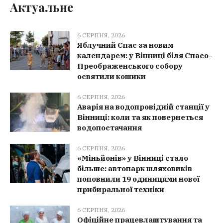
Актуальне
6 СЕРПНЯ, 2026
Яблучний Спас за новим
календарем: у Вінниці біля Спасо-
Преображенського собору
освятили кошики
6 СЕРПНЯ, 2026
Аварія на водопровідній станції у
Вінниці: коли та як повернеться
водопостачання
6 СЕРПНЯ, 2026
«Міньйонів» у Вінниці стало
більше: автопарк шляховиків
поповнили 19 одиницями нової
прибиральної техніки
6 СЕРПНЯ, 2026
Офіційне працевлаштування та