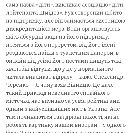
сама назва «діти», викликає асоціацію «діти
лейтенанта Шмідта». Рух створений нібито
на підтримку, але він займається системною
дискредитацією мера. Вони організовують
якісь абсурдні акції на його підтримку,
носяться з його портретом, від його імені
роздаються пайки з туалетним папером, в
онлайн під усіма його постами пишуть такі
хвалєбні відгуки, що у це у нормального
читача викликає відразу, – каже Олександр
Черенко. – Я чому взяв Вінницю. Це наче
такий приклад невеликого спокійного
містечка, яке визнано за усіма рейтингами
одним з найуспішніших міст в Україні. Але
там починаються такі дрібні пакості, які не
роблять картинку нашим виборам – з одного
боку. З іншого боку – роблять прогноз на усю