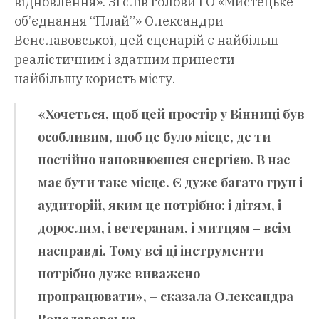
відновлення». Зі слів голови ГО «Мистецьке
об’єднання “Плай”» Олександри
Венславовської, цей сценарій є найбільш
реалістичним і здатним принести
найбільшу користь місту.
«Хочеться, щоб цей простір у Вінниці був
особливим, щоб це було місце, де ти
постійно наповнюєшся енергією. В нас
має бути таке місце. Є дуже багато груп і
аудиторій, яким це потрібно: і дітям, і
дорослим, і ветеранам, і митцям – всім
насправді. Тому всі ці інструменти
потрібно дуже виважено
пропрацювати», – сказала Олександра