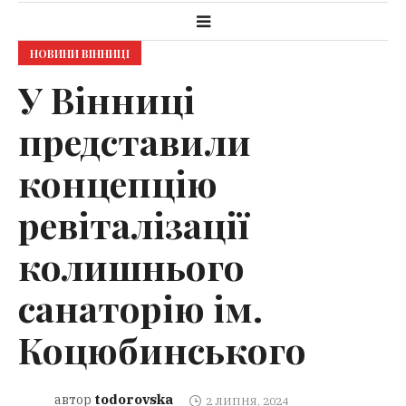
НОВИНИ ВІННИЦІ
У Вінниці
представили
концепцію
ревіталізації
колишнього
санаторію ім.
Коцюбинського
todorovska
автор
2 ЛИПНЯ, 2024