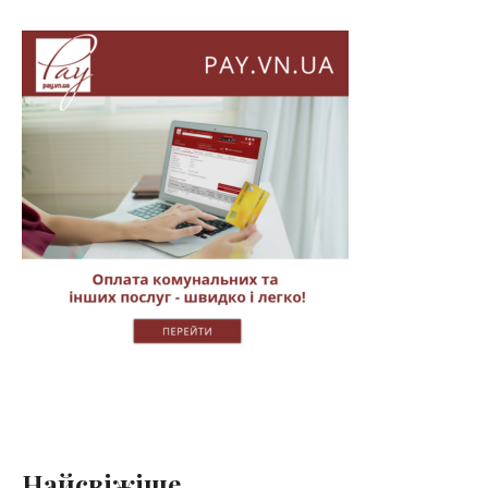
Найсвіжіше