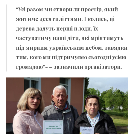
“Усі разом ми створили простір, який
житиме десятиліттями. І колись, ці
дерева дадуть перші плоди, їх
частуватиму наші діти, які мріятимуть
під мирним українським небом, завядки
тим, кого ми підтримуємо сьогодні усією
громадою”- – зазначили організатори.