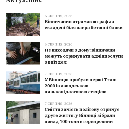
8 СЕРПНЯ, 2026
Вінничанин отримав штраф за
складені біля озера бетонні блоки
8 СЕРПНЯ, 2026
Не виходячи з дому: вінничани
можуть отримувати адмінпослуги
з виїздом
7 СЕРПНЯ, 2026
У Вінницю прибули перші Tram
2000 із заводською
низькопідлоговою секцією
7 СЕРПНЯ, 2026
Сміття замість полігону отримує
друге життя: у Вінниці зібрали
понад 100 тонн вторсировини