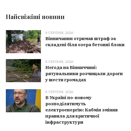
Найсвіжіші новини
8 СЕРПНЯ, 2026
Вінничанин отримав штраф за
складені біля озера бетонні блоки
8 СЕРПНЯ, 2026
Негода на Вінниччині:
рятувальники розчищали дороги
у шести громадах
8 СЕРПНЯ, 2026
В Україні по-новому
розподілятимуть
електроенергію: Кабмін змінив
правила для критичної
інфраструктури