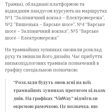
Трамваї, обладнані платформою та
відкидним пандусом курсують на маршрутах
№1 “Залізничний вокзал – Електромережа”,
№2 “Вишенька – Барське шосе”, №4 “Барське
шосе – Залізничний вокзал”, №5 “Барське
шосе – Електромережа”
На трамвайних зупинках оновили розклад
руху та змінили його дизайн. Час прибуття
низькопідлогових трамваїв позначений в
графіку спеціальною позначкою.
“Розклади будуть оновлені на всіх
трамвайних зупинках протягом кількох
днів. На графіках “VinWay” відмітили
окремою рамочкою. Це позначка, що