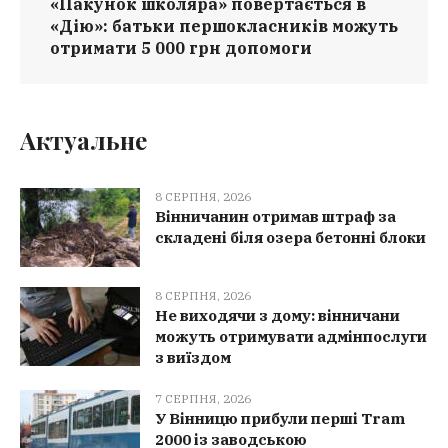
«Пакунок школяра» повертається в
«Дію»: батьки першокласників можуть
отримати 5 000 грн допомоги
Актуальне
8 СЕРПНЯ, 2026
Вінничанин отримав штраф за
складені біля озера бетонні блоки
8 СЕРПНЯ, 2026
Не виходячи з дому: вінничани
можуть отримувати адмінпослуги
з виїздом
7 СЕРПНЯ, 2026
У Вінницю прибули перші Tram
2000 із заводською