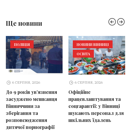
Ще новини
ПОЛІЦІЯ
НОВИНИ ВІННИЦІ
ОСВІТА
6 СЕРПНЯ, 2026
6 СЕРПНЯ, 2026
До 9 років ув’язнення
Офіційне
засуджено мешканця
працевлаштування та
Вінниччини за
соцгарантії: у Вінниці
зберігання та
шукають персонал для
розповсюдження
шкільних їдалень
дитячої порнографії