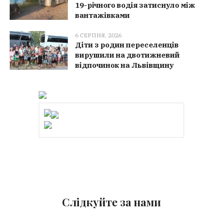
19-річного водія затиснуло між
вантажівками
6 СЕРПНЯ, 2026
Діти з родин переселенців
вирушили на двотижневий
відпочинок на Львівщину
Слідкуйте за нами