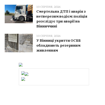
10 СЕРПНЯ, 2026
Смертельна ДТП і аварія з
нетверезим водієм: поліція
розслідує три аварії на
Вінниччині
10 СЕРПНЯ, 2026
У Вінниці укриття ОСББ
обладнають резервним
живленням