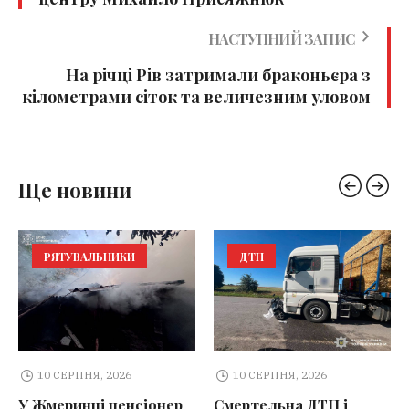
НАСТУПНИЙ ЗАПИС
На річці Рів затримали браконьєра з
кілометрами сіток та величезним уловом
Ще новини
РЯТУВАЛЬНИКИ
ДТП
10 СЕРПНЯ, 2026
10 СЕРПНЯ, 2026
У Жмеринці пенсіонер
Смертельна ДТП і