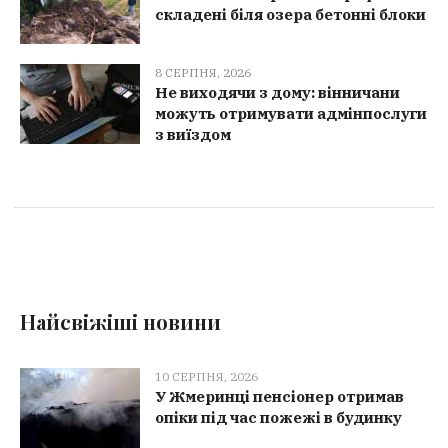
складені біля озера бетонні блоки
8 СЕРПНЯ, 2026
Не виходячи з дому: вінничани
можуть отримувати адмінпослуги
з виїздом
Найсвіжіші новини
10 СЕРПНЯ, 2026
У Жмеринці пенсіонер отримав
опіки під час пожежі в будинку