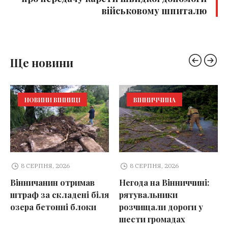
військовому шпиталю
Ще новини
НОВИНИ ВІННИЦІ
ВІННИЧЧИНА
8 СЕРПНЯ, 2026
8 СЕРПНЯ, 2026
Вінничанин отримав
Негода на Вінниччині:
штраф за складені біля
рятувальники
озера бетонні блоки
розчищали дороги у
шести громадах