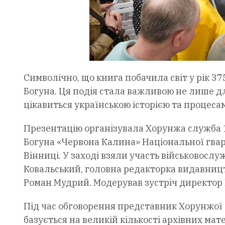
Символічно, що книга побачила світ у рік 37
Богуна. Ця подія стала важливою не лише для
цікавиться українською історією та процес
Презентацію організувала Хорунжа служба 1
Богуна «Червона Калина» Національної гвар
Вінниці. У заході взяли участь військовосл
Ковальський, головна редакторка видавницт
Роман Мудрий. Модерував зустріч директор
Під час обговорення представник Хорунжої
базується на великій кількості архівних мате