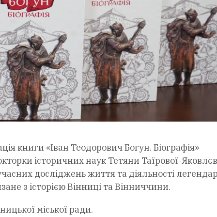
ція книги «Іван Теодорович Богун. Біографія»
докторки історичних наук Тетяни Таїрової-Яковлєв
учасних досліджень життя та діяльності легенда
язане з історією Вінниці та Вінниччини.
ницької міської ради.