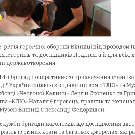
5-річчя героїчної оборони Вінниці під проводом І
 істориків та дослідників Поділля, а й для всіх, х
ами державотворення.
4-ї бригади оперативного призначення імені Іва
дії України спільно з видавництвом «КЛІО» та М
ужбовці «Червоної Калини» Сергій Скопенко та Гри
ва «КЛІО» Наталя Єгоровець, правник та мецена
 Музею Вінниці Олександр Федоришен.
 служби бригади наголосив, що дослідження авт
ріалів із різних країн та багатьох джерелах, які р