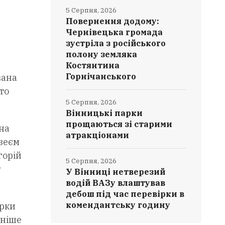
5 Серпня, 2026
Повернення додому:
Чернівецька громада
зустріла з російського
полону земляка
Костянтина
Горнічанського
вана
то
5 Серпня, 2026
Вінницькі парки
прощаються зі старими
на
атракціонами
узеєм
горій
5 Серпня, 2026
т
У Вінниці нетверезий
водій ВАЗу влаштував
дебош під час перевірки в
комендантську годину
орки
аніше