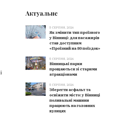
Актуальне
5 СЕРПНЯ, 2026
Як змінити тип проїзного
у Вінниці: для пасажирів
став доступним
«Проїзний на 80 поїздок»
5 СЕРПНЯ, 2026
Вінницькі парки
прощаються зі старими
і
атракціонами
5 СЕРПНЯ, 2026
Зберегти асфальт та
освіжити місто: у Вінниці
поливальні машини
працюють на головних
вулицях