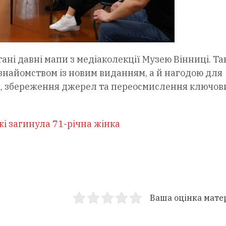
ані давні мапи з медіаколекції Музею Вінниці. Та
 знайомством із новим виданням, а й нагодою для
ті, збереження джерел та переосмислення ключов
і загинула 71-річна жінка
Ваша оцінка мате