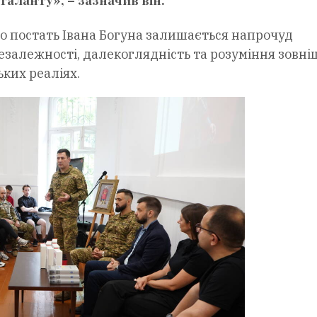
аланту», – зазначив він.
о постать Івана Богуна залишається напрочуд
езалежності, далекоглядність та розуміння зовні
ьких реаліях.