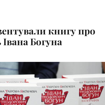
езентували книгу про
 Івана Богуна