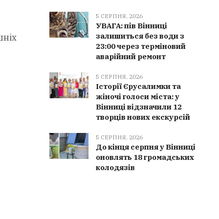
5 СЕРПНЯ, 2026
УВАГА: пів Вінниці
залишиться без води з
шніх
23:00 через терміновий
аварійний ремонт
5 СЕРПНЯ, 2026
Історії Єрусалимки та
жіночі голоси міста: у
Вінниці відзначили 12
творців нових екскурсій
5 СЕРПНЯ, 2026
До кінця серпня у Вінниці
оновлять 18 громадських
колодязів