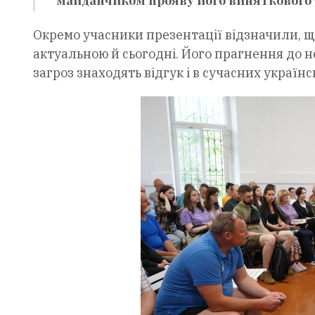
майданчиком прояву його виняткового т
Окремо учасники презентації відзначили, щ
актуальною й сьогодні. Його прагнення до н
загроз знаходять відгук і в сучасних українс