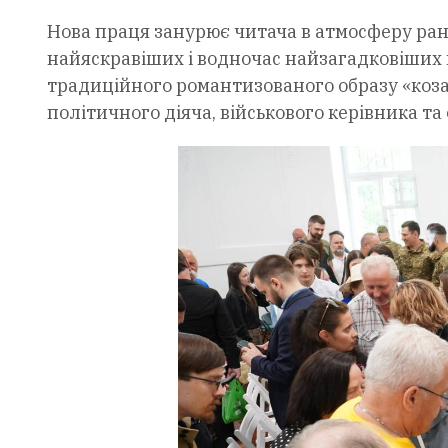
Нова праця занурює читача в атмосферу ран
найяскравіших і водночас найзагадковіших п
традиційного романтизованого образу «коза
політичного діяча, військового керівника та