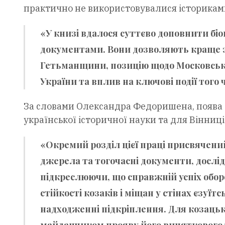
практично не використовувалися історикам
«У книзі вдалося суттєво доповнити бі
документами. Вони дозволяють краще з
Гетьманщини, позицію щодо Московської
України та вплив на ключові події того
За словами Олександра Федоришена, поява 
української історичної науки та для Вінниці
«Окремий розділ цієї праці присвячений
джерела та тогочасні документи, дослі
підкреслюючи, що справжній успіх оборо
стійкості козаків і міщан у стінах єзуї
надходженні підкріплення. Для козаць