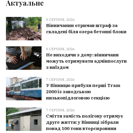
Актуальне
8 СЕРПНЯ, 2026
Вінничанин отримав штраф за
складені біля озера бетонні блоки
8 СЕРПНЯ, 2026
Не виходячи з дому: вінничани
можуть отримувати адмінпослуги
з виїздом
7 СЕРПНЯ, 2026
У Вінницю прибули перші Tram
2000 із заводською
низькопідлоговою секцією
7 СЕРПНЯ, 2026
Сміття замість полігону отримує
друге життя: у Вінниці зібрали
понад 100 тонн вторсировини