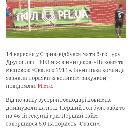
14 вересня у Стрию відбувся матч 8-го туру
Другої ліги ПФЛ між вінницькою «Нивою» та
місцевою «Скалою 1911». Вінницька команда
зазнала поразки із великим рахунком,
повідомляє
Місто
.
Від початку зустрічі господарі повністю
домінували на полі. Перший гол було забито
на 46-ій секунді гри. Перший тайм
завершився 6:0 на користь «Скали».