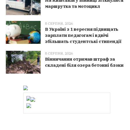
На Київській у Вінниці зіткнулися
маршрутка та мотоцикл
8 СЕРПНЯ, 2026
В Україні з 1 вересня підвищать
зарплати педагогам і вдвічі
збільшать студентські стипендії
8 СЕРПНЯ, 2026
Вінничанин отримав штраф за
складені біля озера бетонні блоки