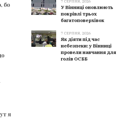
7 СЕРПНЯ, 2026
, бо
У Вінниці оновлюють
покрівлі трьох
багатоповерхівок
7 СЕРПНЯ, 2026
Як діяти під час
небезпеки: у Вінниці
провели навчання для
що
голів ОСББ
а
ут я