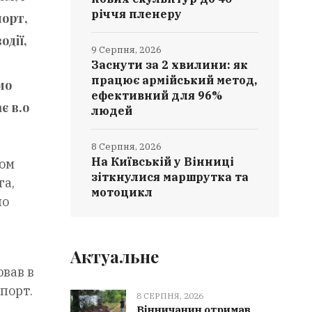
річчя пленеру
порт,
одії,
9 Серпня, 2026
Заснути за 2 хвилини: як
працює армійський метод,
мо
ефективний для 96%
є в.о
людей
8 Серпня, 2026
На Київській у Вінниці
дом
зіткнулися маршрутка та
га,
мотоцикл
но
Актуальне
вав в
порт.
8 СЕРПНЯ, 2026
Вінничанин отримав