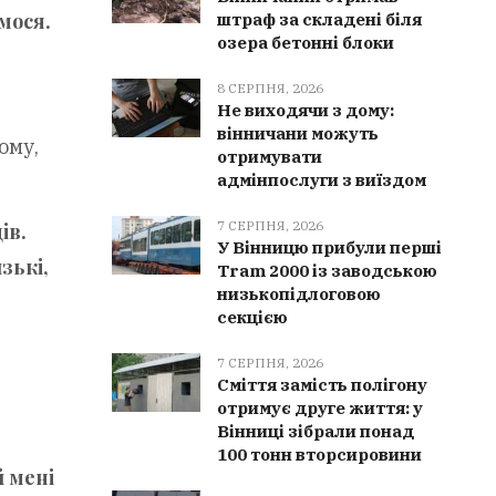
мося.
штраф за складені біля
озера бетонні блоки
8 СЕРПНЯ, 2026
Не виходячи з дому:
вінничани можуть
ому,
отримувати
адмінпослуги з виїздом
7 СЕРПНЯ, 2026
ів.
У Вінницю прибули перші
зькі,
Tram 2000 із заводською
низькопідлоговою
секцією
7 СЕРПНЯ, 2026
Сміття замість полігону
отримує друге життя: у
Вінниці зібрали понад
100 тонн вторсировини
 мені