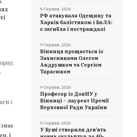
.
лях
9 Серпня, 2026
РФ атакувала Одещину та
ті
Харків балістикою і БпЛА:
є загибла і постраждалі
9 Серпня, 2026
Вінниця прощається із
Захисниками Олегом
орну,
Андрушком та Сергієм
,
Тарасюком
9 Серпня, 2026
Професор із ДонНУ у
Вінниці – лауреат Премії
аги і
Верховної Ради України
9 Серпня, 2026
 знає
У Буші створили дев’ять
м, і
нових скульптур до 40-