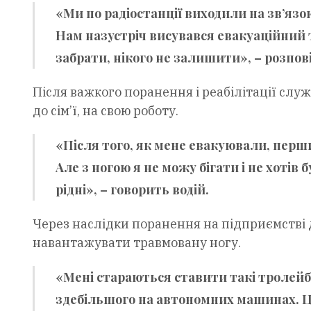
«Ми по радіостанції виходили на зв’язо
Нам назустріч висувався евакуаційний 
забрати, нікого не залишити», – розпов
Після важкого поранення і реабілітації служ
до сім’ї, на свою роботу.
«Після того, як мене евакуювали, перши
Але з ногою я не можу бігати і не хотів
рідні», – говорить водій.
Через наслідки поранення на підприємстві 
навантажувати травмовану ногу.
«Мені стараються ставити такі тролейбу
здебільшого на автономних машинах. Ц