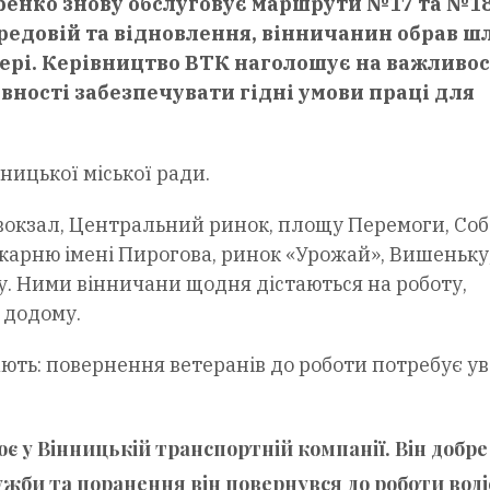
ренко знову обслуговує маршрути №17 та №18
ередовій та відновлення, вінничанин обрав ш
ері. Керівництво ВТК наголошує на важливос
овності забезпечувати гідні умови праці для
ницької міської ради.
вокзал, Центральний ринок, площу Перемоги, Соб
ікарню імені Пирогова, ринок «Урожай», Вишеньку
у. Ними вінничани щодня дістаються на роботу,
и додому.
ють: повернення ветеранів до роботи потребує ув
 у Вінницькій транспортній компанії. Він добре
ужби та поранення він повернувся до роботи водіє