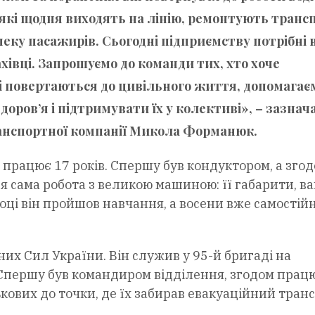
 які щодня виходять на лінію, ремонтують транс
пеку пасажирів. Сьогодні підприємству потрібні в
ахівці. Запрошуємо до команди тих, хто хоче
кі повертаються до цивільного життя, допомагає
оров’я і підтримувати їх у колективі», – зазнача
анспортної компанії
Микола Форманюк
.
 працює 17 років. Спершу був кондуктором, а зго
я сама робота з великою машиною: її габарити, ва
 році він пройшов навчання, а восени вже самостій
их Сил України. Він служив у 95-й бригаді на
Спершу був командиром відділення, згодом працю
кових до точки, де їх забирав евакуаційний транс