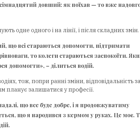
ісімнадцятий довший: як поїхав — то вже надовго
ють одне одного і на лінії, і після складних змін.
ий, що всі стараються допомогти, підтримати
рівноваги, то колеги стараються заспокоїти. Як
ся допомогти», – ділиться водій.
одіях, тож, попри ранні зміни, відповідальність з
им планує залишатися у професії.
надалі, що все буде добре, і я продовжуватиму
ться, що я народився з кермом у руках. Це моє. Т
дій.