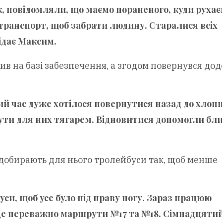
к, повідомляли, що маємо пораненого, куди рухає
транспорт, щоб забрати людину. Старалися всіх
ідає Максим.
ив на базі забезпечення, а згодом повернувся дод
й час дуже хотілося повернутися назад до хлопц
 бути для них тягарем. Відновитися допомогли бли
добирають для нього тролейбуси так, щоб менше
си, щоб усе було під праву ногу. Зараз працюю
е переважно маршрути №17 та №18. Сімнадцятий