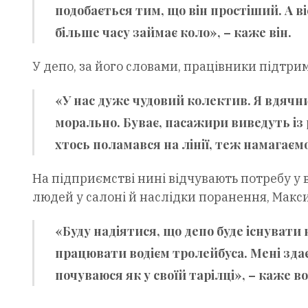
подобається тим, що він простіший. А в
більше часу займає коло», – каже він.
У депо, за його словами, працівники підтриму
«У нас дуже чудовий колектив. Я вдячн
морально. Буває, пасажири виведуть із 
хтось поламався на лінії, теж намагаємо
На підприємстві нині відчувають потребу у в
людей у салоні й наслідки поранення, Макс
«Буду надіятися, що депо буде існувати 
працювати водієм тролейбуса. Мені здає
почуваюся як у своїй тарілці», – каже во