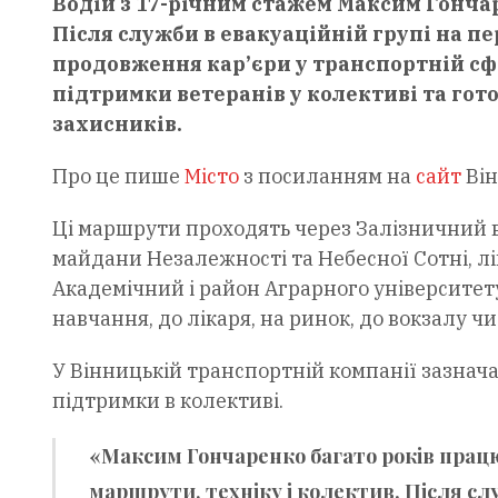
Водій з 17-річним стажем Максим Гонча
Після служби в евакуаційній групі на п
продовження кар’єри у транспортній сф
підтримки ветеранів у колективі та гот
захисників.
Про це пише
Місто
з посиланням на
сайт
Він
Ці маршрути проходять через Залізничний 
майдани Незалежності та Небесної Сотні, л
Академічний і район Аграрного університет
навчання, до лікаря, на ринок, до вокзалу ч
У Вінницькій транспортній компанії зазнача
підтримки в колективі.
«Максим Гончаренко багато років працює
маршрути, техніку і колектив. Після сл