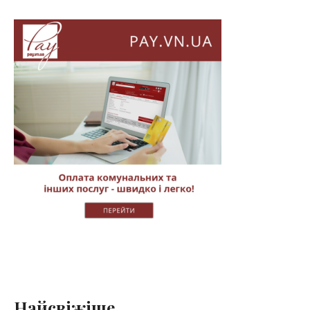
Найсвіжіше