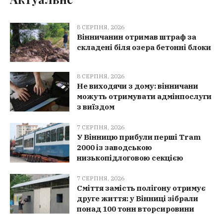
8 СЕРПНЯ, 2026
Вінничанин отримав штраф за
складені біля озера бетонні блоки
8 СЕРПНЯ, 2026
Не виходячи з дому: вінничани
можуть отримувати адмінпослуги
з виїздом
7 СЕРПНЯ, 2026
У Вінницю прибули перші Tram
2000 із заводською
низькопідлоговою секцією
7 СЕРПНЯ, 2026
Сміття замість полігону отримує
друге життя: у Вінниці зібрали
понад 100 тонн вторсировини