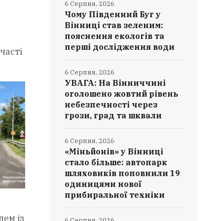
6 Серпня, 2026
Чому Південний Буг у
Вінниці став зеленим:
пояснення екологів та
перші дослідження води
часті
6 Серпня, 2026
УВАГА: На Вінниччині
оголошено жовтий рівень
небезпечності через
грози, град та шквали
6 Серпня, 2026
«Міньйонів» у Вінниці
стало більше: автопарк
шляховиків поповнили 19
одиницями нової
прибиральної техніки
лем із
6 Серпня, 2026