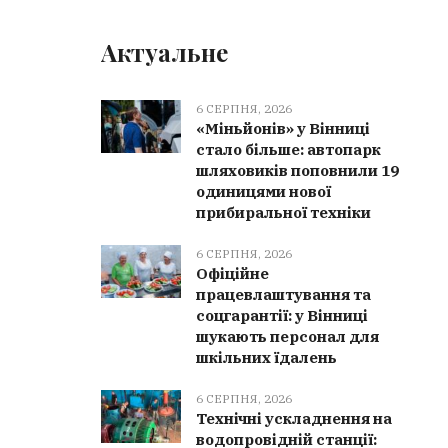
Актуальне
6 СЕРПНЯ, 2026
«Міньйонів» у Вінниці
стало більше: автопарк
шляховиків поповнили 19
одиницями нової
прибиральної техніки
6 СЕРПНЯ, 2026
Офіційне
працевлаштування та
соцгарантії: у Вінниці
шукають персонал для
шкільних їдалень
6 СЕРПНЯ, 2026
Технічні ускладнення на
водопровідній станції: