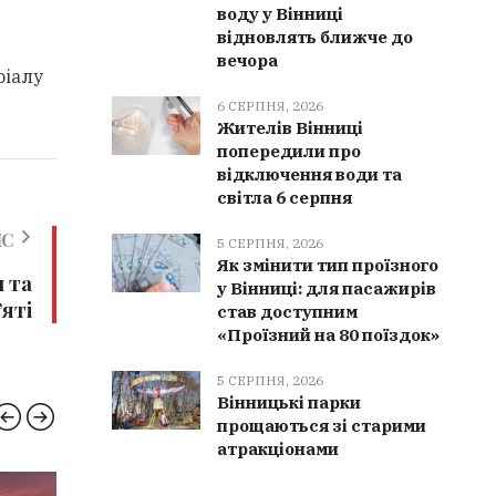
воду у Вінниці
відновлять ближче до
вечора
ріалу
6 СЕРПНЯ, 2026
Жителів Вінниці
попередили про
відключення води та
світла 6 серпня
ИС
5 СЕРПНЯ, 2026
Як змінити тип проїзного
 та
у Вінниці: для пасажирів
’яті
став доступним
«Проїзний на 80 поїздок»
5 СЕРПНЯ, 2026
Вінницькі парки
прощаються зі старими
атракціонами