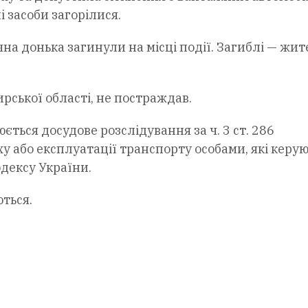
 засоби загорілися.
чна донька загинули на місці події. Загиблі — жи
рської області, не постраждав.
ться досудове розслідування за ч. 3 ст. 286
 або експлуатації транспорту особами, які керу
дексу України.
ться.