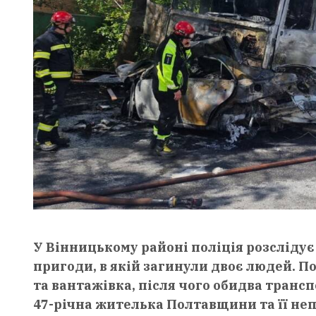
У Вінницькому районі поліція розсліду
пригоди, в якій загинули двоє людей. П
та вантажівка, після чого обидва транс
47-річна жителька Полтавщини та її не