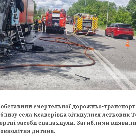
є обставини смертельної дорожньо-транспорт
облизу села Ксаверівка зіткнулися легковик T
портні засоби спалахнули. Загиблими виявил
повнолітня дитина.