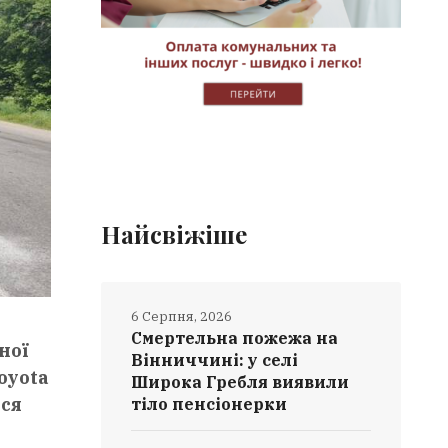
Найсвіжіше
6 Серпня, 2026
Смертельна пожежа на
ної
Вінниччині: у селі
oyota
Широка Гребля виявили
ися
тіло пенсіонерки