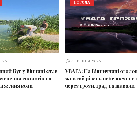
ПОГОДА
2026
6 СЕРПНЯ, 2026
ний Буг у Вінниці став
УВАГА: На Вінниччині оголо
ояснення екологів та
жовтий рівень небезпечност
ідження води
через грози, град та шквали