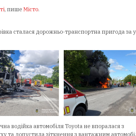
ті
, пише
Місто
.
рівка сталася дорожньо-транспортна пригода за у
чна водійка автомобіля Toyota не впоралася з
уху та допустила зіткнення з вантажним автомобі