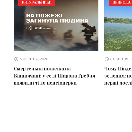
РЯТУВАЛЬНИКИ
ПРИРОДА
6 СЕРПНЯ, 2026
6 СЕРПНЯ, 
Смертельна пожежа на
Чому Півден
Вінниччині: у селі Широка Гребля
зеленим: п
виявили тіло пенсіонерки
перші досл