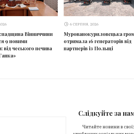
2026
6 СЕРПНЯ, 2026
спадщина Вінниччини
Мурованокуриловецька гро
я 9 новими
отримала 16 генераторів від
: від чеського печива
партнерів із Польщі
Ганка»
Слідкуйте за на
Читайте новини в свої
улюблених соціальних мер