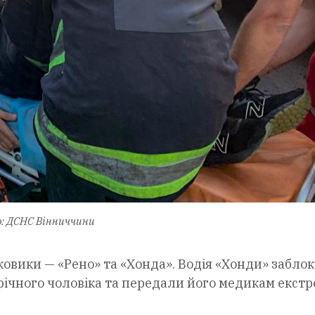
: ДСНС Вінниччини
ковики — «Рено» та «Хонда». Водія «Хонди» забло
річного чоловіка та передали його медикам екстр