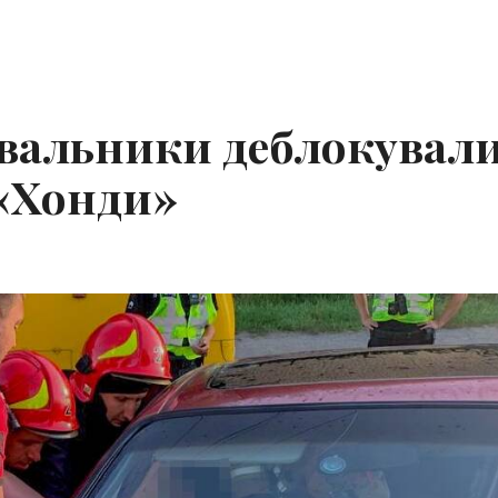
увальники деблокувал
 «Хонди»