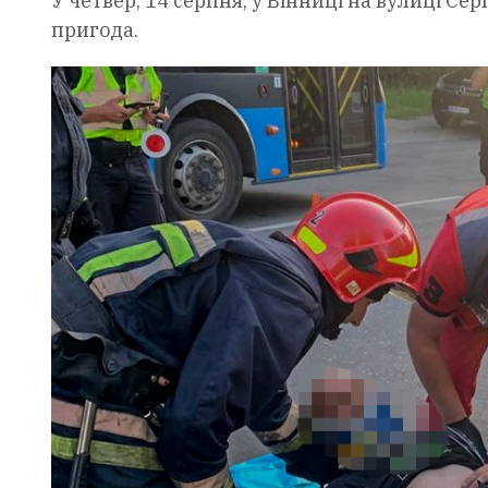
У четвер, 14 серпня, у Вінниці на вулиці Се
пригода.