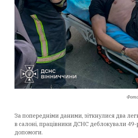
Фото
За попередніми даними, зіткнулися два лег
в салоні, працівники ДСНС деблокували 49-
допомоги.