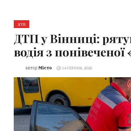
ДТП
ДТП у Вінниці: рят
водія з понівеченої
Місто
автор
14 СЕРПНЯ, 2025