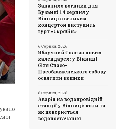
Запалимо вогники для
Кузьми! 14 серпня у
Вінниці з великим
концертом виступить
гурт «Скрябін»
6 Серпня, 2026
Яблучний Спас за новим
календарем: у Вінниці
біля Спасо-
Преображенського собору
освятили кошики
6 Серпня, 2026
Аварія на водопровідній
станції у Вінниці: коли та
кувало
як повернеться
еної
водопостачання