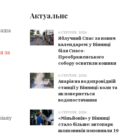
Актуальне
Ваша
6 СЕРПНЯ, 2026
Яблучний Спас за новим
календарем: у Вінниці
біля Спасо-
я за
Преображенського
собору освятили кошики
6 СЕРПНЯ, 2026
Аварія на водопровідній
станції у Вінниці: коли та
як повернеться
водопостачання
6 СЕРПНЯ, 2026
ріалу
«Міньйонів» у Вінниці
стало більше: автопарк
шляховиків поповнили 19