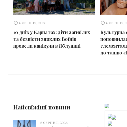
6 СЕРПНЯ, 2026
6 СЕРПНЯ, 
10 днів у Карпатах: діти загиблих
Культурна 
та безвісти зниклих Воїнів
поповнилас
провели канікули в Яблуниці
елементами
до танцю «
Найсвіжіші новини
6 СЕРПНЯ, 2026