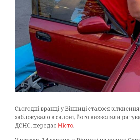
Сьогодні вранці у Вінниці сталося зіткнення
заблокувало в салоні, його визволяли ряту
ДСНС, передає
Місто
.