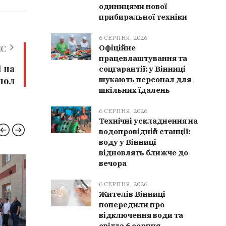
одиницями нової
прибиральної техніки
6 СЕРПНЯ, 2026
Офіційне
ИС
працевлаштування та
 на
соцгарантії: у Вінниці
шукають персонал для
пол
шкільних їдалень
6 СЕРПНЯ, 2026
Технічні ускладнення на
водопровідній станції:
воду у Вінниці
відновлять ближче до
вечора
ЗДОРОВ'Я
КУЛЬТ
6 СЕРПНЯ, 2026
Жителів Вінниці
попередили про
відключення води та
світла 6 серпня