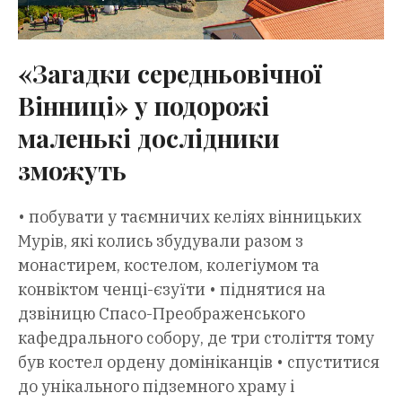
«Загадки середньовічної
Вінниці» у подорожі
маленькі дослідники
зможуть
• побувати у таємничих келіях вінницьких
Мурів, які колись збудували разом з
монастирем, костелом, колегіумом та
конвіктом ченці-єзуїти • піднятися на
дзвіницю Спасо-Преображенського
кафедрального собору, де три століття тому
був костел ордену домініканців • спуститися
до унікального підземного храму і