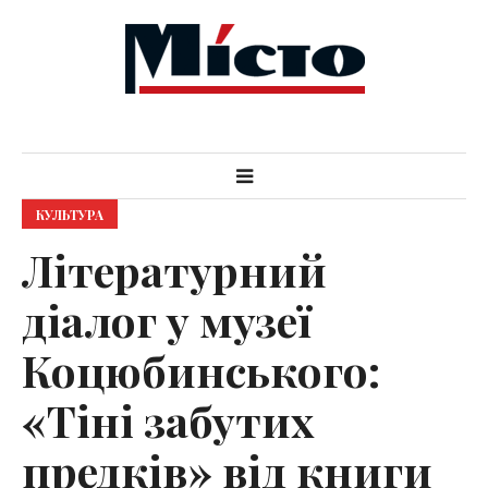
КУЛЬТУРА
Літературний
діалог у музеї
Коцюбинського:
«Тіні забутих
предків» від книги