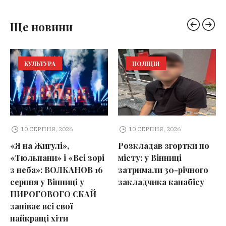
Ще новини
КУЛЬТУРА
ПОЛІЦІЯ
10 СЕРПНЯ, 2026
10 СЕРПНЯ, 2026
«Я на Жигулі»,
Розкладав згортки по
«Тюльпани» і «Всі зорі
місту: у Вінниці
з неба»: ВОЛКАНОВ 16
затримали 30-річного
серпня у Вінниці у
закладчика канабісу
ПИРОГОВОГО СКАЙ
запіває всі свої
найкращі хіти