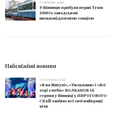
7 СЕРПНЯ, 2026
У Вінницю прибули перші Tram
2000 із заводською
низькопідлоговою секцією
Найсвіжіші новини
10 СЕРПНЯ, 2026
«Я на Жигулі», «Тюльпани» і «Всі
зорі з неба»: ВОЛКАНОВ 16
серпня у Вінниці у ПИРОГОВОГО
СКАЙ запіває всі свої найкращі
хіти