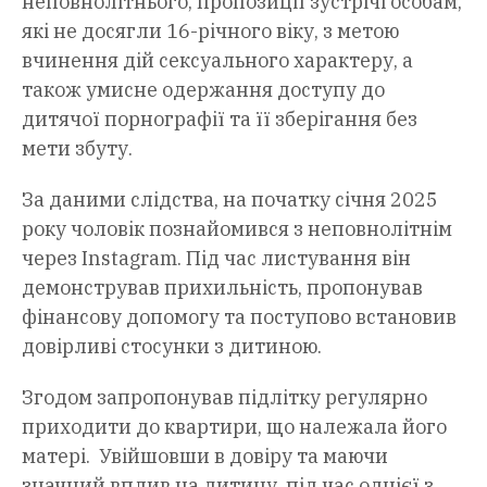
неповнолітнього, пропозиції зустрічі особам,
які не досягли 16-річного віку, з метою
вчинення дій сексуального характеру, а
також умисне одержання доступу до
дитячої порнографії та її зберігання без
мети збуту.
За даними слідства, на початку січня 2025
року чоловік познайомився з неповнолітнім
через Instagram. Під час листування він
демонстрував прихильність, пропонував
фінансову допомогу та поступово встановив
довірливі стосунки з дитиною.
Згодом запропонував підлітку регулярно
приходити до квартири, що належала його
матері. Увійшовши в довіру та маючи
значний вплив на дитину, під час однієї з