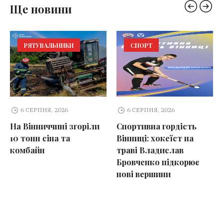
Ще новини
РЯТУВАЛЬНИКИ
СПОРТ
6 СЕРПНЯ, 2026
6 СЕРПНЯ, 2026
На Вінниччині згоріли
Спортивна гордість
10 тонн сіна та
Вінниці: хокеїст на
комбайн
траві Владислав
Бровченко підкорює
нові вершини