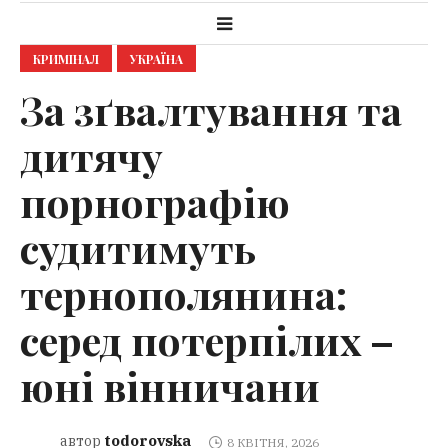
КРИМІНАЛ
УКРАЇНА
За зґвалтування та
дитячу
порнографію
судитимуть
тернополянина:
серед потерпілих –
юні вінничани
todorovska
автор
8 КВІТНЯ, 2026