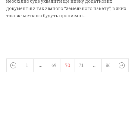
необхідно буде ухвалити ще низку додаткових
документів з так званого “земельного пакету”, в яких
також частково будуть прописані...
1
…
69
70
71
…
86