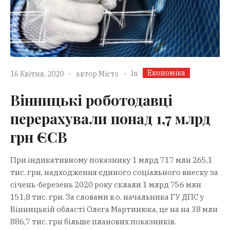
Економіка
In
16 Квітня, 2020
автор
Місто
Вінницькі роботодавці
перерахували понад 1,7 млрд
грн ЄСВ
При індикативному показнику 1 млрд 717 млн 265,1
тис. грн, надходження єдиного соціального внеску за
січень-березень 2020 року склали 1 млрд 756 млн
151,8 тис. грн. За словами в.о. начальника ГУ ДПС у
Вінницькій області Олега Мартинюка, це на на 38 млн
886,7 тис. грн більше планових показників.