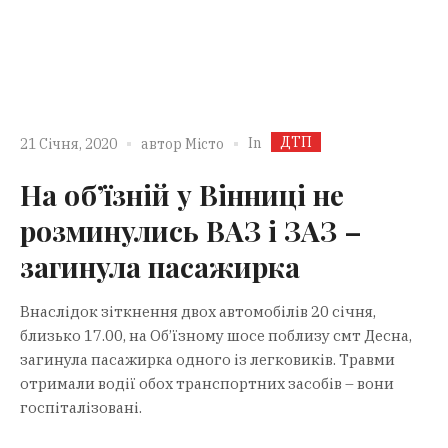
ДТП
In
21 Січня, 2020
автор
Місто
На об’їзній у Вінниці не
розминулись ВАЗ і ЗАЗ –
загинула пасажирка
Внаслідок зіткнення двох автомобілів 20 січня,
близько 17.00, на Об’їзному шосе поблизу смт Десна,
загинула пасажирка одного із легковиків. Травми
отримали водії обох транспортних засобів – вони
госпіталізовані.