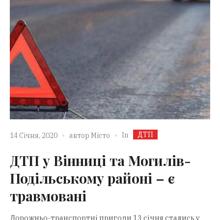
ДТП
In
14 Січня, 2020
автор
Місто
ДТП у Вінниці та Могилів-
Подільському районі – є
травмовані
Дорожньо-транспортні пригоди 13 січня стались у