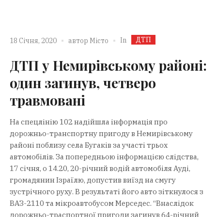
ДТП
In
18 Січня, 2020
автор
Місто
ДТП у Немирівському районі:
один загинув, четверо
травмовані
На спецлінію 102 надійшла інформація про
дорожньо-транспортну пригоду в Немирівському
районі поблизу села Бугаків за участі трьох
автомобілів. За попередньою інформацією слідства,
17 січня, о 14.20, 20-річний водій автомобіля Ауді,
громадянин Ізраїлю, допустив виїзд на смугу
зустрічного руху. В результаті його авто зіткнулося з
ВАЗ-2110 та мікроавтобусом Мерседес. “Внаслідок
дорожньо-траспортної пригоди загинув 64-річний