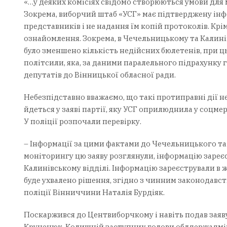
«…у деяких комісіях свідомо створюються умови для
Зокрема, виборчий штаб «УСГ» має підтверджену ін
представників і не надання їм копій протоколів. Крі
ознайомлення. Зокрема, в Чечельницькому та Калині
було зменшено кількість недійсних бюлетенів, при ць
політсили, яка, за даними паралельного підрахунку г
депутатів до Вінницької обласної ради.
Небезпідставно вважаємо, що такі протиправні дії н
йдеться у заяві партії, яку УСГ оприлюднила у соцмер
У поліції розпочали перевірку.
– Інформації за цими фактами до Чечельницького та 
моніторингу цю заяву розглянули, інформацію зареєст
Калинівському відділі. Інформацію зареєстрували в 
буде ухвалено рішення, згідно з чинним законодавст
поліції Вінниччини Наталія Бурдіяк.
Поскаржився до Центвиборчкому і навіть подав заяв
Крученюк. Колишній заступник голови облдержадміні