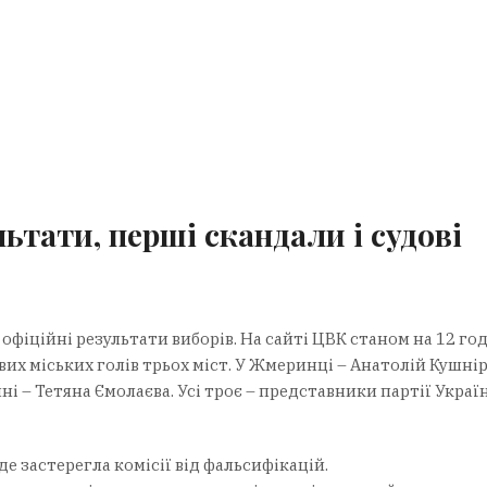
ьтати, перші скандали і судові
іційні результати виборів. На сайті ЦВК станом на 12 го
их міських голів трьох міст. У Жмеринці – Анатолій Кушнір
ні – Тетяна Ємолаєва. Усі троє – представники партії Украї
е застерегла комісії від фальсифікацій.