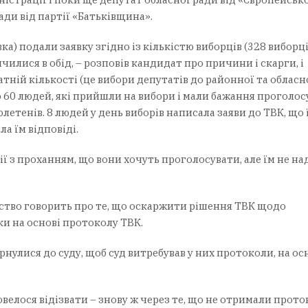
ади від партії «Батьківщина».
а) подали заявку згідно із кількістю виборців (328 виборців
чилися в обід, – розповів кандидат про причини і скарги, і
татній кількості (це вибори депутатів до районної та обласно
 60 людей, які прийшли на вибори і мали бажання проголос
летенів. 8 людей у день виборів написала заяви до ТВК, що 
а їм відповіді.
ії з проханням, що вони хочуть проголосувати, але їм не на
ство говорить про те, що оскаржити рішення ТВК щодо
ки на основі протоколу ТВК.
рнулися до суду, щоб суд витребував у них протоколи, на ос
велося відізвати – знову ж через те, що не отримали прото