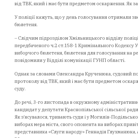
від ТВК, який і має бути предметом оскарження. Як 
У поліції кажуть, що у день голосування отримали з
бюлетеня.
– Слідчим підрозділом Хмільницького відділу поліц
передбаченого ч.2 ст.158-1 Кримінального Кодексу
виборчого бюлетеня, бюлетеня для голосування на ре
повідомили у Відділі комунікації ГУНП області.
Однак за словами Олександра Крученюка, судовий поз
протоколу від ТВК, який і має бути предметом оскар
суду.
До речі, 3-го листопада в окружному адміністративно
кандидат у депутати Краснопільської сільської ради
Як з’ясувалося, тривають суди і у Могилів-Подільськ
виборах мера міста, свого опонента на виборах приві
представника «Слуги народу» Геннадія Глухманюка, а