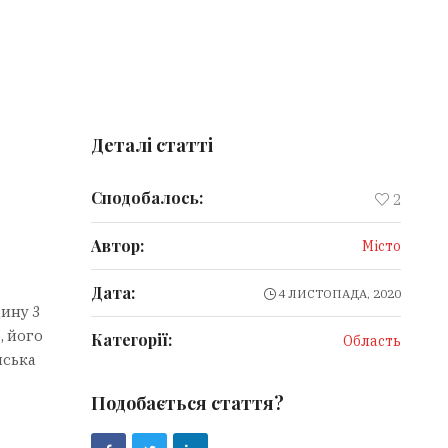
Деталі статті
Сподобалось:
2
Автор:
Місто
Дата:
4 ЛИСТОПАДА, 2020
дину 3
, його
Категорії:
Область
нська
Подобається стаття?