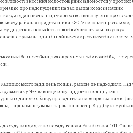
 можливості внесення недостовірних відомостей у протоко
формацію про недопущення на засідання комісій наших
м того, згадані комісії відмовляються вивішувати протокол
вському районах представники «УСГ» виявили протоколи, в
ому додаткова кількість голосів з’явилася «на рахунку»
олосів, отримала один із найнижчих результатів у голосува
еможливі без пособництва окремих членів комісій», – зокре
ежі.
Калинівського відділень поліції раніше не надходило. Під 
рували як у Чечельницькому відділені поліції, так і
журналі єдиного обліку, проводиться перевірка за цими фак
вом, – прокоментувала старша інспектор Відділу комунікац
у до суду кандидат по посаду голови Уланівської ОТГ Олек
страції і поки ще депутат обласної ради від «Європейськ