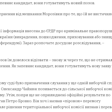
запевняє кандидат, вони готуватимуть новий позов.
вернення від мешканки Морозівки про те, що їй не вистачил
ії інформація внесена до ЄРДР про кримінальне правопоруш
 України (викрадення, пошкодження, приховування або зни
ферендумі). Зараз розпочате досудове розслідування, –
ов їм довелося відізвати – знову ж через те, що не отрима
ження. Як запевняє кандидат, вони готуватимуть нову заяву
му суді було призначення слухання у ще одній виборчій сп
 Олександр Чайнюк позивається до сільської виборчої коміс
ому. Утім, попри ще не оприлюднені офіційні результати по
тав Петро Бровко. Він хоч і назвав «піровою» перемогу
ле рішення територіальної виборчої комісії визнав і перев