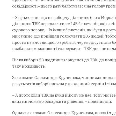
солідарності» цього разу балотувався на голову гром
– Зафіксовано, що на виборчу дільницю (село Морозівк
дільницю ТВК передала лише 145 бюлетенів, які закін
судового позову. – Із інших бюлетенів, які були в дос
ми бачимо, що прийшли голосувати 205 людей. Тобто
просто не змогли цього зробити через відсутність бю
позбавили можливості голосувати – ТВК досі не надал
Після виборів 53 людини звернулися до ТВК, до поліц
таку можливість.
За словами Олександра Крученюка, чинне законодав
результатів виборів можна у дводенний термін і тіль
– А протоколи ТВК на руки нікому не дає. Тому ми зве
яких ми можемо оскаржити рішення, – пояснив він.
Однак за словами Олександра Крученюка, позов їм до