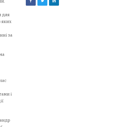
ли.
и для
 яких
нні за
ма
час
тами і
ії
сандр
ої