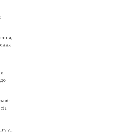
о
ення,
щення
ли
 до
раві:
ії.
агу у…