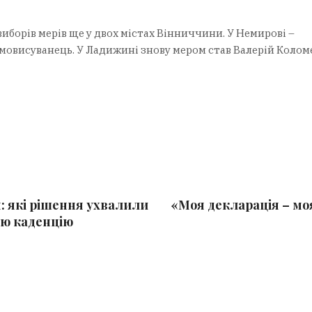
иборів мерів ще у двох містах Вінниччини. У Немирові –
самовисуванець. У Ладижині знову мером став Валерій Колом
: які рішення ухвалили
«Моя декларація – мо
цю каденцію