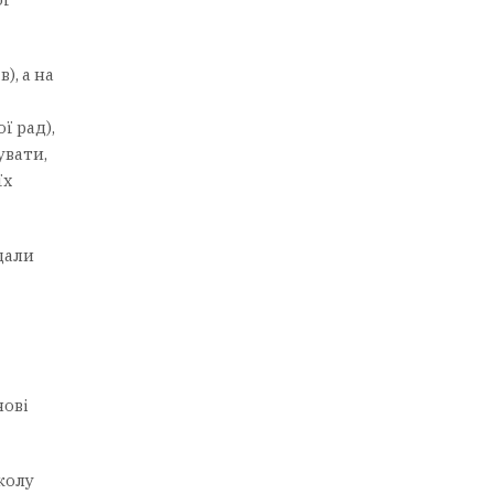
), а на
ї рад),
увати,
їх
дали
нові
колу