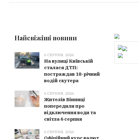
Найсвіжіші новини
6 СЕРПНЯ, 2026
На вулиці Київській
сталася ДТП:
постраждав 18-річний
водій скутера
6 СЕРПНЯ, 2026
Жителів Вінниці
попередили про
відключення води та
світла 6 серпня
6 СЕРПНЯ, 2026
Офіційний курс валют