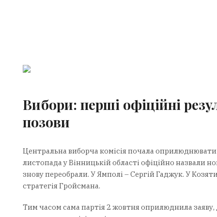
Вибори: перші офіційні резул
позови
Центральна виборча комісія почала оприлюднювати оф
листопада у Вінницькій області офіційно назвали нов
знову переобрали. У Ямполі – Сергій Гаджук. У Козяти
стратегія Гройсмана.
Тим часом сама партія 2 жовтня оприлюднила заяву, д