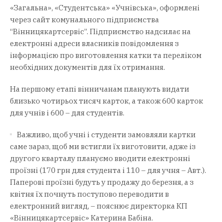
«Загальна», «Студентська» «Учнівська», оформлені
через сайт комунального підприємства
“Вінницякартсервіс”. Підприємство надсилає на
електронні адреси власників повідомлення з
інформацією про виготовлення катки та переліком
необхідних документів для їх отримання.
На першому етапі вінничанам планують видати
близько чотирьох тисяч карток, а також 600 карток
для учнів і 600 – для студентів.
Важливо, щоб учні і студенти замовляли картки
саме зараз, щоб ми встигли їх виготовити, адже із
другого кварталу плануємо вводити електронні
проїзні (170 грн для студента і 110 – для учня – Авт.).
Паперові проїзні будуть у продажу до березня, а з
квітня їх почнуть поступово переводити в
електронний вигляд, – пояснює директорка КП
«Вінницякартсервіс» Катерина Бабіна.