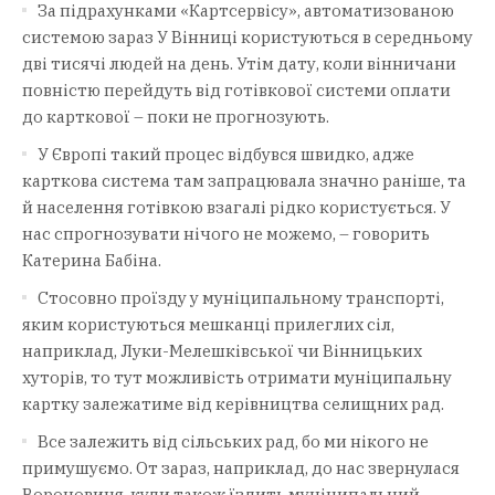
За підрахунками «Картсервісу», автоматизованою
системою зараз У Вінниці користуються в середньому
дві тисячі людей на день. Утім дату, коли вінничани
повністю перейдуть від готівкової системи оплати
до карткової – поки не прогнозують.
У Європі такий процес відбувся швидко, адже
карткова система там запрацювала значно раніше, та
й населення готівкою взагалі рідко користується. У
нас спрогнозувати нічого не можемо, – говорить
Катерина Бабіна.
Стосовно проїзду у муніципальному транспорті,
яким користуються мешканці прилеглих сіл,
наприклад, Луки-Мелешківської чи Вінницьких
хуторів, то тут можливість отримати муніципальну
картку залежатиме від керівництва селищних рад.
Все залежить від сільських рад, бо ми нікого не
примушуємо. От зараз, наприклад, до нас звернулася
Вороновиця, куди також їздить муніципальний