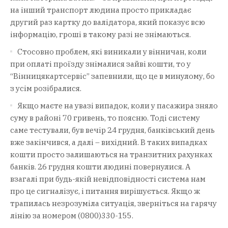
на інший транспорт людина просто прикладає
другий раз картку до валідатора, який показує всю
інформацію, гроші в такому разі не знімаються.
Стосовно проблем, які виникали у вінничан, коли
при оплаті проїзду знімалися зайві кошти, то у
“Вінницякартсервіс” запевнили, що це в минулому, бо
з усім розібралися.
Якщо маєте на увазі випадок, коли у пасажира зняло
суму в районі 70 гривень, то поясню. Тоді систему
саме тестували, був вечір 24 грудня, банківський день
вже закінчився, а далі – вихідний. В таких випадках
кошти просто залишаються на транзитних рахунках
банків. 26 грудня кошти людині повернулися. А
взагалі при будь-якій невідповідності система нам
про це сигналізує, і питання вирішується. Якщо ж
трапилась незрозуміла ситуація, зверніться на гарячу
лінію за номером (0800)330-155.