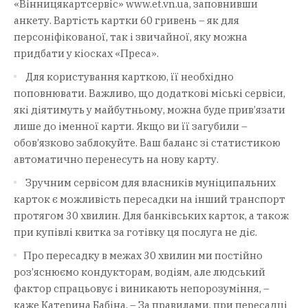
«Вінницякартсервіс» www.et.vn.ua, заповнивши
анкету. Вартість картки 60 гривень – як для
персоніфікованої, так і звичайної, яку можна
придбати у кіосках «Преса».
Для користування карткою, її необхідно
поповнювати. Важливо, що додаткові міські сервіси,
які діятимуть у майбутньому, можна буде прив’язати
лише до іменної карти. Якщо ви її загубили –
обов’язково заблокуйте. Ваш баланс зі статистикою
автоматично перенесуть на нову карту.
Зручним сервісом для власників муніципальних
карток є можливість пересадки на інший транспорт
протягом 30 хвилин. Для банківських карток, а також
при купівлі квитка за готівку ця послуга не діє.
Про пересадку в межах 30 хвилин ми постійно
роз’яснюємо кондукторам, водіям, але людський
фактор спрацьовує і виникають непорозуміння, –
каже Катерина Бабіна. – За правилами, при пересадці