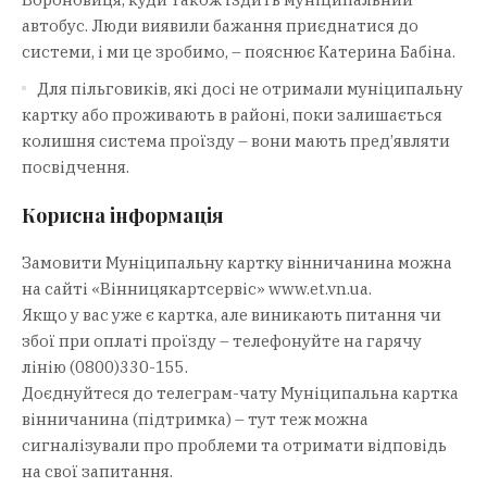
автобус. Люди виявили бажання приєднатися до
системи, і ми це зробимо, – пояснює Катерина Бабіна.
Для пільговиків, які досі не отримали муніципальну
картку або проживають в районі, поки залишається
колишня система проїзду – вони мають пред’являти
посвідчення.
Корисна інформація
Замовити Муніципальну картку вінничанина можна
на сайті «Вінницякартсервіс» www.et.vn.ua.
Якщо у вас уже є картка, але виникають питання чи
збої при оплаті проїзду – телефонуйте на гарячу
лінію (0800)330-155.
Доєднуйтеся до телеграм-чату Муніципальна картка
вінничанина (підтримка) – тут теж можна
сигналізували про проблеми та отримати відповідь
на свої запитання.