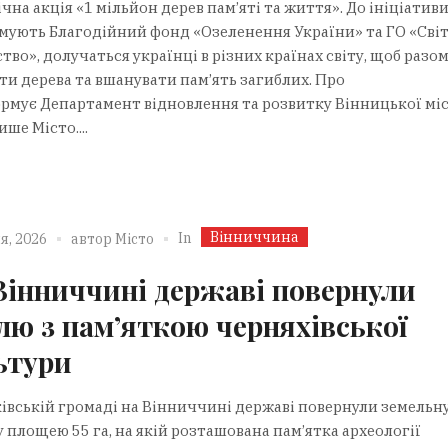
чна акція «1 мільйон дерев пам’яті та життя». До ініціативи
мують Благодійний фонд «Озеленення України» та ГО «Сві
тво», долучаться українці в різних країнах світу, щоб разо
ти дерева та вшанувати пам’ять загиблих. Про
ормує Департамент відновлення та розвитку Вінницької мі
ише Місто....
Вінниччина
In
я, 2026
автор
Місто
Вінниччині державі повернули
лю з пам’яткою черняхівської
ьтури
івській громаді на Вінниччині державі повернули земельн
 площею 55 га, на якій розташована пам’ятка археології