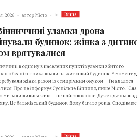
Війна
In
я, 2026
автор
Місто
Вінниччині уламки дрона
йнували будинок: жінка з дитин
ом врятувалися
ниччині в одному з населених пунктів уламки збитого
ького безпілотника впали на житловий будинок. У момент у
перебували жінка разом із семирічним онуком — їм вдалося
тися. Про це інформує Суспільне Вінниця, пише Місто. “Сла
що ми залишилися живі — це найголовніше. Дуже вдячна люд
ку. Це батьківський будинок, йому багато років. Сподіваюся,
Війна
In