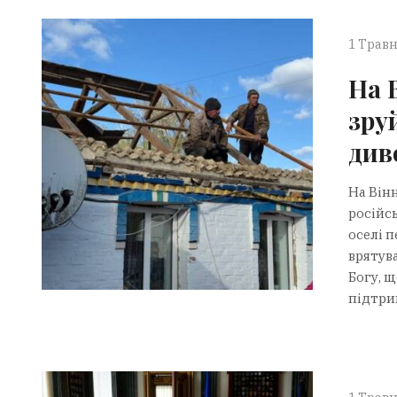
1 Травн
На 
зру
див
На Він
російс
оселі 
врятува
Богу, 
підтрим