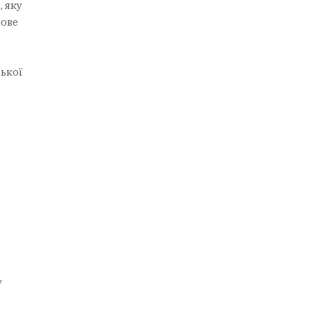
, яку
тове
м
ської
у