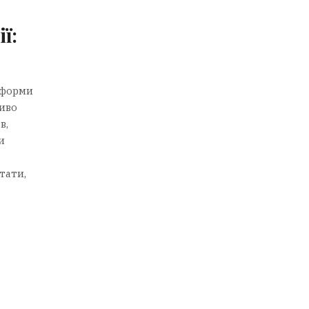
ї:
еформи
ливо
в,
и
тати,