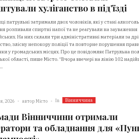
штували хуліганство в під’їзді
ці патрульні затримали двох чоловіків, які у стані алкогол
ння розпивали спиртні напої та не реагували на зауваження
ських. На них склали три адміністративні матеріали за др
нство, злісну непокору поліції та повторне порушення прав
нки у громадських місцях. Про це повідомляє Патрульна пол
кої області, пише Місто. “Вчора ввечері на лінію 102 наді
..
Вінниччина
In
я, 2026
автор
Місто
мади Вінниччини отримали
ератори та обладнання для «Пун
ламності»