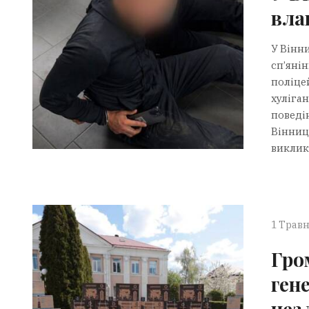
вла
У Вінни
сп’яні
поліцей
хуліга
поведі
Вінниць
виклик.
1 Травн
Гро
ген
нез