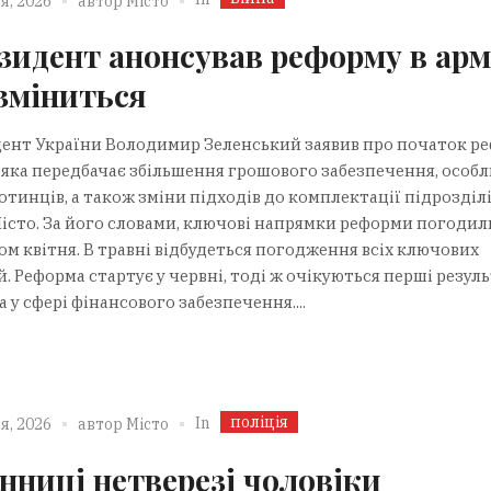
я, 2026
автор
Місто
зидент анонсував реформу в армі
зміниться
ент України Володимир Зеленський заявив про початок р
, яка передбачає збільшення грошового забезпечення, особ
отинців, а також зміни підходів до комплектації підрозділі
істо. За його словами, ключові напрямки реформи погодил
ом квітня. В травні відбудеться погодження всіх ключових
. Реформа стартує у червні, тоді ж очікуються перші резуль
 у сфері фінансового забезпечення....
поліція
In
я, 2026
автор
Місто
інниці нетверезі чоловіки