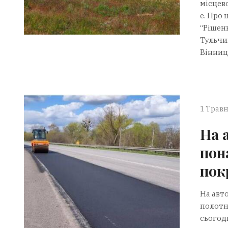
місцево
е. Про 
“Рішен
Тульчи
Вінниц
1 Травн
На 
пон
пок
На авт
полотн
сьогод