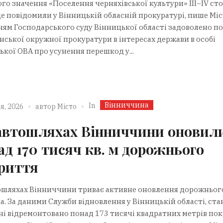
го значення «Поселення черняхівської культури» ІІІ–IV сто
це повідомили у Вінницькій обласній прокуратурі, пише Міс
ням Господарського суду Вінницької області задоволено п
нської окружної прокуратури в інтересах держави в особі
ької ОВА про усунення перешкод у...
Вінниччина
In
я, 2026
автор
Місто
автошляхах Вінниччини оновил
ад 170 тисяч кв. м дорожнього
риття
ошляхах Вінниччини триває активне оновлення дорожньог
а. За даними Служби відновлення у Вінницькій області, ста
ні відремонтовано понад 173 тисячі квадратних метрів пок