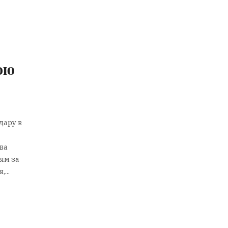
ою
дару в
ва
ям за
...