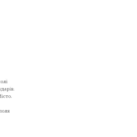
полі
ударів.
Місто.
поля