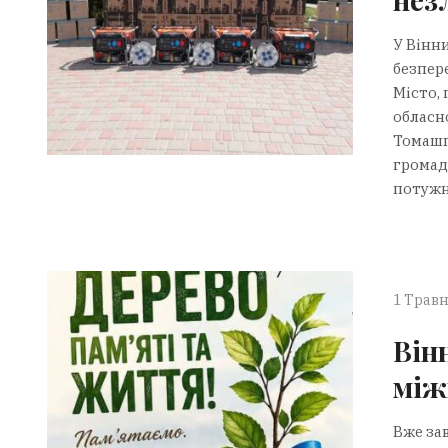
У Вінн
безпер
Місто,
обласн
Томашп
громад
потужні
1 Травн
Він
між
Вже зав