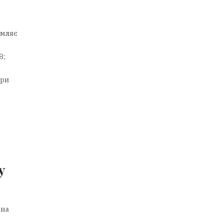
омляє
8;
ори
у
бна