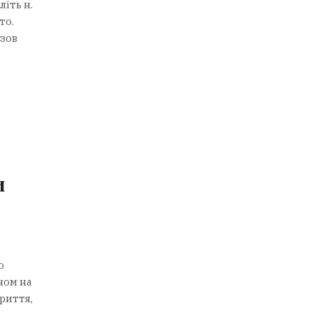
літь н.
то.
озов
и
о
ном на
риття,