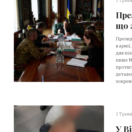
1 Травн
Пре
що 
Презид
в армії
для піх
пише М
протяг
деталей
зокрема
1 Травн
У В