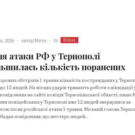
Війна
In
я, 2026
автор
Місто
ля атаки РФ у Тернополі
льшилась кількість поранених
орожих обстрілів 1 травня кількість постраждалих у Терно
до 12 людей. На місцях ударів тривають роботи з ліквідації 
повідомила на сайті поліція Тернопільської області, пише 
ими поліцейських у Тернополі вже 12 людей звернулися за
гою після російської атаки 1 травня. Міський голова Терно
Надал повідомляв, що шестеро людей...