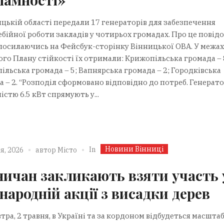
ицькій області передали 17 генераторів для забезпечення
ебійної роботи закладів у чотирьох громадах. Про це повід
 посилаючись на Фейсбук-сторінку Вінницької ОВА. У межах
ого Плану стійкості їх отримали: Крижопільська громада – 
ільська громада – 5; Вапнярська громада – 2; Городківська
а – 2. “Розподіл сформовано відповідно до потреб. Генерат
стю 6.5 кВт спрямують у...
Новини Вінниці
In
я, 2026
автор
Місто
ничан закликають взяти участь 
народній акції з висадки дерев
тра, 2 травня, в Україні та за кордоном відбудеться масшта