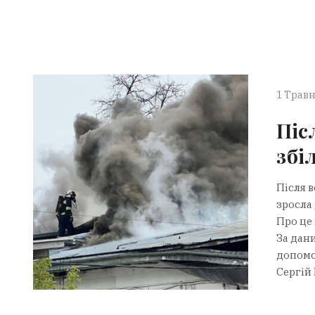
1 Травн
Піс
збі
Після в
зросла 
Про це 
За дан
допомо
Сергій 