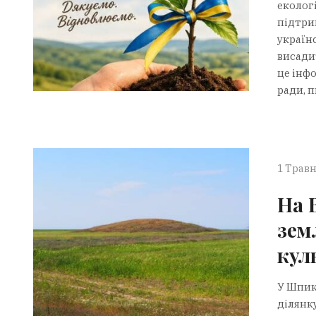
екологі
підтри
українс
висади
це інф
ради, п
1 Травн
На 
зем
кул
У Шпик
ділянку