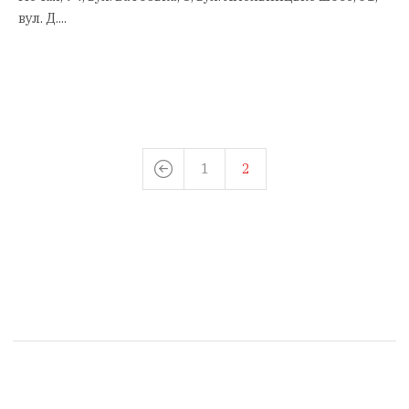
вул. Д....
1
2