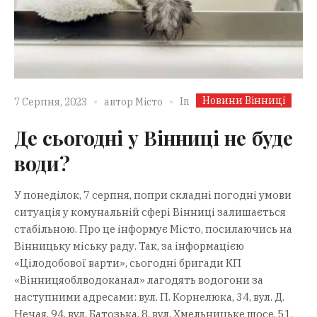
Новини Вінниці
In
7 Серпня, 2023
автор
Місто
Де сьогодні у Вінниці не буде
води?
У понеділок, 7 серпня, попри складні погодні умови
ситуація у комунальній сфері Вінниці залишається
стабільною. Про це інформує Місто, посилаючись на
Вінницьку міську раду. Так, за інформацією
«Цілодобової варти», сьогодні бригади КП
«Вінницяоблводоканал» лагодять водогони за
наступними адресами: вул. П. Корнелюка, 34, вул. Д.
Нечая, 94, вул. Батозька, 8, вул. Хмельницьке шосе, 51,