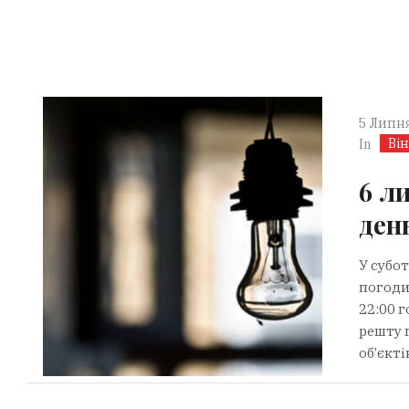
5 Липня
Ві
In
6 л
ден
У субо
погоди
22:00 г
решту 
об’єкт