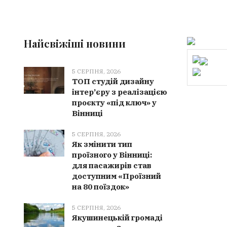
Найсвіжіші новини
5 СЕРПНЯ, 2026
ТОП студій дизайну
інтер’єру з реалізацією
проєкту «під ключ» у
Вінниці
5 СЕРПНЯ, 2026
Як змінити тип
проїзного у Вінниці:
для пасажирів став
доступним «Проїзний
на 80 поїздок»
5 СЕРПНЯ, 2026
Якушинецькій громаді