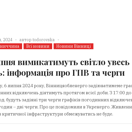
, 2024
автор
todorovska
нниччина
Всі новини
Новини Вінниці
ипня вимикатимуть світло увесь
ь: інформація про ГПВ та черги
ту, 6 липня 2024 року, Вінницяобленерго задіюватимеме гра
нних відключень діятимуть протягом всієї доби. З 17:00 до
од. будуть задіяні три черги графіків погодинних відключен
годин – дві черги. Про це повідомили в Укренерго. Живленн
ів критичної інфраструктури обмежуватись не буде.