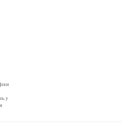
фіки
ь, у
я