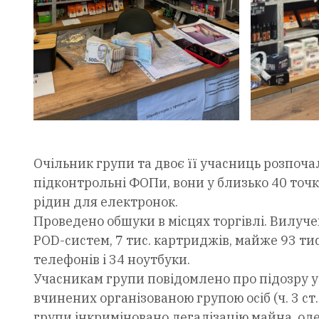
Очільник групи та двоє її учасниць розпоча
підконтрольні ФОПи, вони у близько 40 точк
рідин для електронок.
Проведено обшуки в місцях торгівлі. Вилучен
POD-систем, 7 тис. картриджів, майже 93 тис
телефонів і 34 ноутбуки.
Учасникам групи повідомлено про підозру у
вчинених організованою групою осіб (ч. 3 ст. 
групи інкриміновано легалізацію майна, од