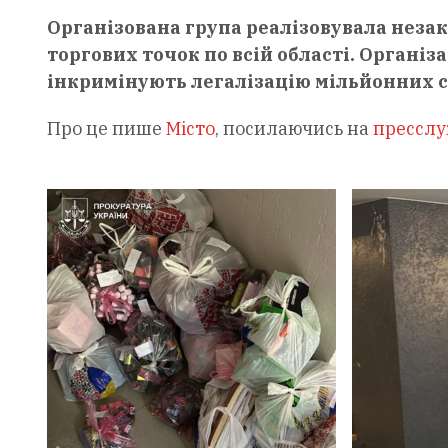
Організована група реалізовувала незак
торгових точок по всій області. Організ
інкримінують легалізацію мільйонних с
Про це пише
Місто
, посилаючись на
пресслу