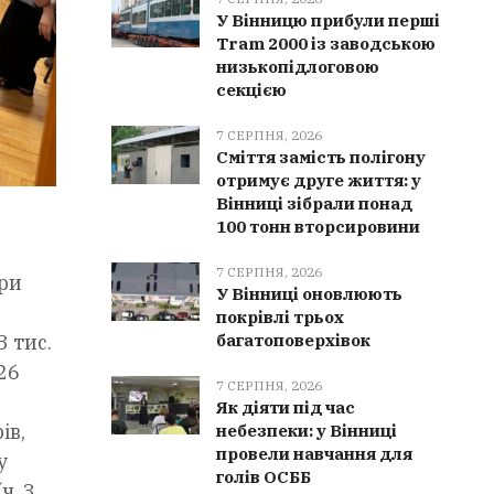
У Вінницю прибули перші
Tram 2000 із заводською
низькопідлоговою
секцією
7 СЕРПНЯ, 2026
Сміття замість полігону
отримує друге життя: у
Вінниці зібрали понад
100 тонн вторсировини
7 СЕРПНЯ, 2026
ори
У Вінниці оновлюють
покрівлі трьох
 тис.
багатоповерхівок
26
7 СЕРПНЯ, 2026
Як діяти під час
ів,
небезпеки: у Вінниці
провели навчання для
у
голів ОСББ
ч. 3