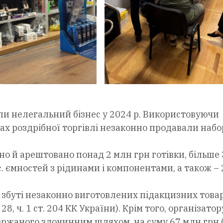
ли нелегальний бізнес у 2024 р. Використовуючи
ах роздрібної торгівлі незаконно продавали наб
о й арештовано понад 2 млн грн готівки, більше 3
. ємностей з рідинами і компонентами, а також – 
 збуті незаконно виготовлених підакцизних товар
28, ч. 1 ст. 204 КК України). Крім того, організатор
ержаного злочинним шляхом, на суму 67 млн грн (