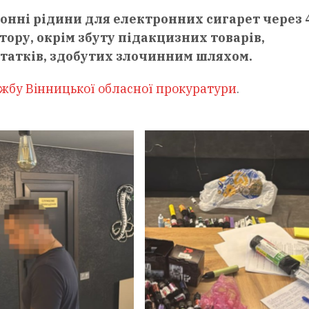
онні рідини для електронних сигарет через 
атору, окрім збуту підакцизних товарів,
татків, здобутих злочинним шляхом.
жбу Вінницької обласної прокуратури
.