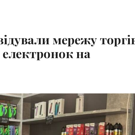
відували мережу торгі
 електронок на