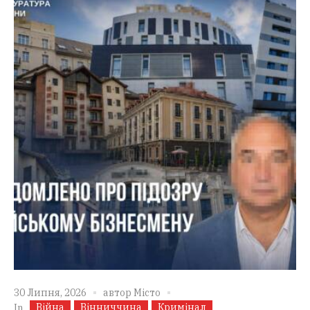
30 Липня, 2026
автор
Місто
Війна
Вінниччина
Кримінал
In