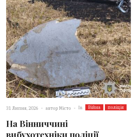
Війна
поліція
In
31 Липня, 2026
автор
Місто
На Вінниччині
вибухотехніки поліції