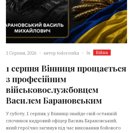
Війна
In
1 Серпня, 2026
автор
todorovska
1 серпня Вінниця прощається
з професійним
військовослужбовцем
Василем Барановським
У суботу, 1 серпня, у Вінниці знайде свій останній
спочинок кадровий офіцер Василь Барановський,
який героїчно загинув під час виконання бойового