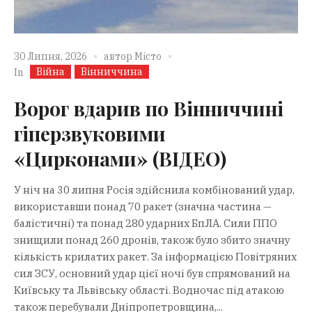
30 Липня, 2026
автор
Місто
Війна
Вінниччина
In
Ворог вдарив по Вінниччині
гіперзвуковими
«Цирконами» (ВІДЕО)
У ніч на 30 липня Росія здійснила комбінований удар,
використавши понад 70 ракет (значна частина —
балістичні) та понад 280 ударних БпЛА. Сили ППО
знищили понад 260 дронів, також було збито значну
кількість крилатих ракет. За інформацією Повітряних
сил ЗСУ, основний удар цієї ночі був спрямований на
Київську та Львівську області. Водночас під атакою
також перебували Дніпропетровщина,...