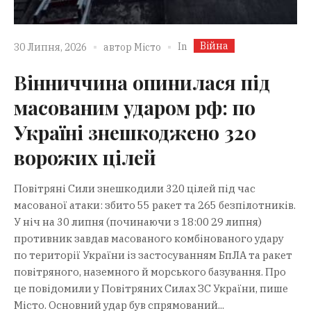
Війна
In
30 Липня, 2026
автор
Місто
Вінниччина опинилася під
масованим ударом рф: по
Україні знешкоджено 320
ворожих цілей
Повітряні Сили знешкодили 320 цілей під час
масованої атаки: збито 55 ракет та 265 безпілотників.
У ніч на 30 липня (починаючи з 18:00 29 липня)
противник завдав масованого комбінованого удару
по території України із застосуванням БпЛА та ракет
повітряного, наземного й морського базування. Про
це повідомили у Повітряних Силах ЗС України, пише
Місто. Основний удар був спрямований...