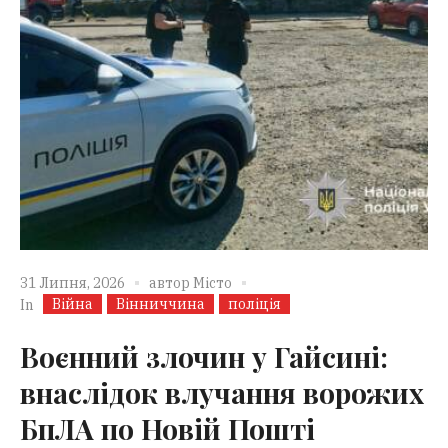
31 Липня, 2026
автор
Місто
Війна
Вінниччина
поліція
In
Воєнний злочин у Гайсині:
внаслідок влучання ворожих
БпЛА по Новій Пошті