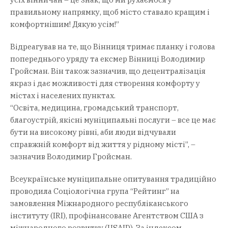
правильному напрямку, щоб місто ставало кращим і
комфортнішим! Дякую усім!”
Відреагував на те, що Вінниця тримає планку і голова
попереднього уряду та ексмер Вінниці Володимир
Гройсман. Він також зазначив, що децентралізація
якраз і дає можливості для створення комфорту у
містах і населених пунктах.
“Освіта, медицина, громадський транспорт,
благоустрій, якісні муніципальні послуги – все це має
бути на високому рівні, аби люди відчували
справжній комфорт від життя у рідному місті”, –
зазначив Володимир Гройсман.
Всеукраїнське муніципальне опитування традиційно
проводила Соціологічна група “Рейтинг” на
замовлення Міжнародного республіканського
інституту (IRI), профінансоване Агентством США з
міжнародного розвитку (USAID). За індексом