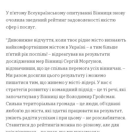
У п’ятому Всеукраїнському опитуванні Вінниця знову
очолила зведений рейтинг задоволеності якістю
сфер і послуг.
“Дивовижне відчуття, коли твоє рідне місто визнають
найкомфортнішим містом в Україні – а тим більше
п’ятий рік поспіль! – відреагував на результати
дослідження мер Вінниці Сергій Моргунов,
відзначивши, що це спільна перемога усіх вінничан. –
Ми разом досягли цього результату і можемо
пишатися тим, що живемо у місті-лідері. У нас є
стратегія розвитку і командний підхід – це ті речі, які
започаткував у Вінниці ще Володимир Гройсман.
Сильна територіальна громада – це люди, об’єднані
любов’ю до міста, які здатні працювати на результат,
уміють радіти успіхам і при цьому – не розслаблятися.
Ставитися до рейтингів можна по-різному, але для
усіх вінничан – це знак, що ми рухаємося у