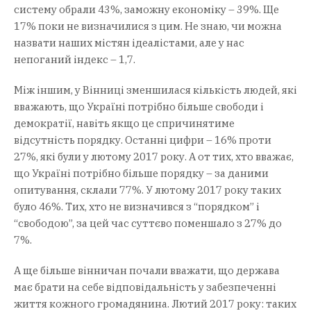
систему обрали 43%, заможну економіку – 39%. Ще
17% поки не визначилися з цим. Не знаю, чи можна
назвати наших містян ідеалістами, але у нас
непоганий індекс – 1,7.
Між іншим, у Вінниці зменшилася кількість людей, які
вважають, що Україні потрібно більше свободи і
демократії, навіть якщо це спричинятиме
відсутність порядку. Останні цифри – 16% проти
27%, які були у лютому 2017 року. А от тих, хто вважає,
що Україні потрібно більше порядку – за даними
опитування, склали 77%. У лютому 2017 року таких
було 46%. Тих, хто не визначився з “порядком” і
“свободою”, за цей час суттєво поменшало з 27% до
7%.
А ще більше вінничан почали вважати, що держава
має брати на себе відповідальність у забезпеченні
життя кожного громадянина. Лютий 2017 року: таких