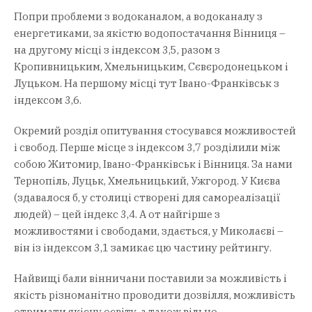
Попри проблеми з водоканалом, а водоканалу з
енергетиками, за якістю водопостачання Вінниця –
на другому місці з індексом 3,5, разом з
Кропивницьким, Хмельницьким, Сєвєродонецьком і
Луцьком. На першому місці тут Івано-Франківськ з
індексом 3,6.
Окремий розділ опитування стосувався можливостей
і свобод. Перше місце з індексом 3,7 розділили між
собою Житомир, Івано-Франківськ і Вінниця. За нами
Тернопіль, Луцьк, Хмельницький, Ужгород. У Києва
(здавалося б, у столиці створені для самореалізації
людей) – цей індекс 3,4. А от найгірше з
можливостями і свободами, здається, у Миколаєві –
він із індексом 3,1 замикає цю частину рейтингу.
Найвищі бали вінничани поставили за можливість і
якість різноманітно проводити дозвілля, можливість
отримати якісну освіту, а також вільно