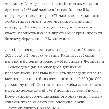
опитаних. А от з участю в інших ініціативах відрив
суттєвий: 14% займаються благодійністю, 5%
підтримують волонтерів, 6% мають досвід написання
особистих звернень через міський контактний
центр, ще 9% збирали підписи під петиціями. А от
участь у голосуванні за відкриті або закриті проєкти
бюджету беруть лише 2% опитаних.
Дослідження проводилось із 7 вересня по 10 жовтня
2018 року в 24 містах України (Київ та усі обласні
центри, в Донецькій області – Маріуполь, в Луганській
– Сєвєродонецьк, в Криму дослідження не
проводилося). Загальна кількість проведених face-to-
face інтерв’ю постійних жителів міст – 19 200 (по 800
у кожному місті). Статистична похибка для кожного
міста не перевищує ±3,5%. З повним звітом П’ятого
Всеукраїнського муніципального опитування можна
ознайомитись на сайті соціологічної групи
“Рейтинг” www.ratinggroup.ua