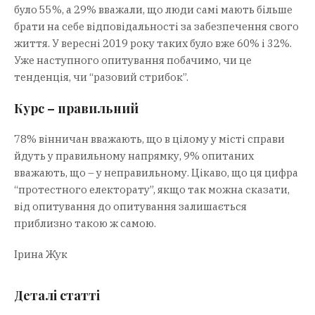
було 55%, а 29% вважали, що люди самі мають більше
брати на себе відповідальності за забезпечення свого
життя. У вересні 2019 року таких було вже 60% і 32%.
Уже наступного опитування побачимо, чи це
тенденція, чи “разовий стрибок”.
Курс – правильний
78% вінничан вважають, що в цілому у місті справи
йдуть у правильному напрямку, 9% опитаних
вважають, що – у неправильному. Цікаво, що ця цифра
“протестного електорату”, якщо так можна сказати,
від опитування до опитування залишається
приблизно такою ж самою.
Ірина Жук
Деталі статті