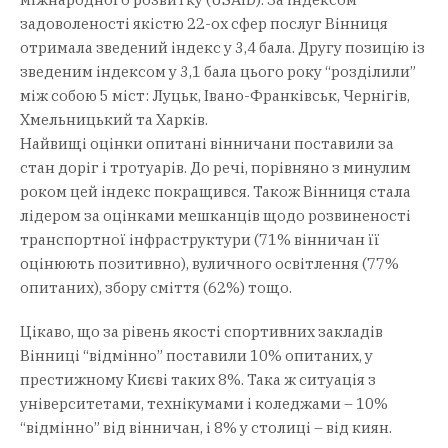
задоволеності якістю 22-ох сфер послуг Вінниця
отримала зведений індекс у 3,4 бала. Другу позицію із
зведеним індексом у 3,1 бала цього року “розділили”
між собою 5 міст: Луцьк, Івано-Франківськ, Чернігів,
Хмельницький та Харків.
Найвищі оцінки опитані вінничани поставили за
стан доріг і тротуарів. До речі, порівняно з минулим
роком цей індекс покращився. Також Вінниця стала
лідером за оцінками мешканців щодо розвиненості
транспортної інфраструктури (71% вінничан її
оцінюють позитивно), вуличного освітлення (77%
опитаних), збору сміття (62%) тощо.
Цікаво, що за рівень якості спортивних закладів
Вінниці “відмінно” поставили 10% опитаних, у
престижному Києві таких 8%. Така ж ситуація з
університетами, технікумами і коледжами – 10%
“відмінно” від вінничан, і 8% у столиці – від киян.