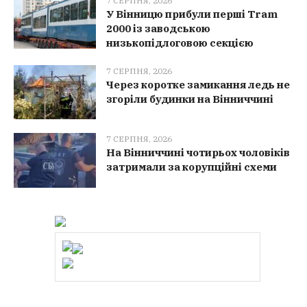
7 СЕРПНЯ, 2026
У Вінницю прибули перші Tram
2000 із заводською
низькопідлоговою секцією
7 СЕРПНЯ, 2026
Через коротке замикання ледь не
згоріли будинки на Вінниччині
7 СЕРПНЯ, 2026
На Вінниччині чотирьох чоловіків
затримали за корупційні схеми