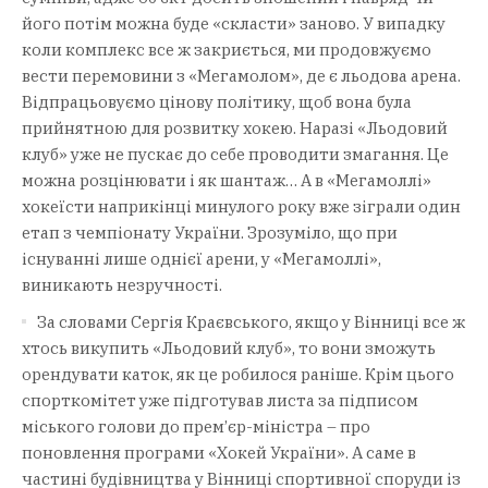
його потім можна буде «скласти» заново. У випадку
коли комплекс все ж закриється, ми продовжуємо
вести перемовини з «Мегамолом», де є льодова арена.
Відпрацьовуємо цінову політику, щоб вона була
прийнятною для розвитку хокею. Наразі «Льодовий
клуб» уже не пускає до себе проводити змагання. Це
можна розцінювати і як шантаж… А в «Мегамоллі»
хокеїсти наприкінці минулого року вже зіграли один
етап з чемпіонату України. Зрозуміло, що при
існуванні лише однієї арени, у «Мегамоллі»,
виникають незручності.
За словами Сергія Краєвського, якщо у Вінниці все ж
хтось викупить «Льодовий клуб», то вони зможуть
орендувати каток, як це робилося раніше. Крім цього
спорткомітет уже підготував листа за підписом
міського голови до прем’єр-міністра – про
поновлення програми «Хокей України». А саме в
частині будівництва у Вінниці спортивної споруди із