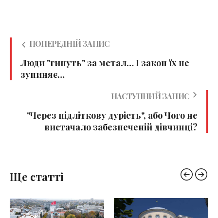
ПОПЕРЕДНІЙ ЗАПИС
Люди "гинуть" за метал… І закон їх не
зупиняє…
НАСТУПНИЙ ЗАПИС
"Через підліткову дурість", або Чого не
вистачало забезпеченій дівчинці?
Ще статті