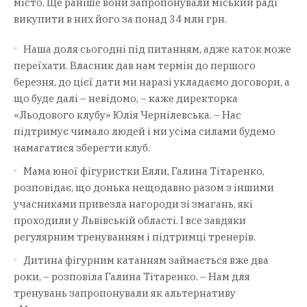
місто. Ще раніше вони запропонували міський раді
викупити в них його за понад 34 млн грн.
Наша доля сьогодні під питанням, адже каток може
переїхати. Власник дав нам термін до першого
березня, до цієї дати ми наразі укладаємо договори, а
що буде далі – невідомо, – каже директорка
«Льодового клубу» Юлія Чернілевська. – Нас
підтримує чимало людей і ми усіма силами будемо
намагатися зберегти клуб.
Мама юної фігуристки Елли, Галина Тітаренко,
розповідає, що донька нещодавно разом з іншими
учасниками привезла нагороди зі змагань, які
проходили у Львівській області. І все завдяки
регулярним тренуванням і підтримці тренерів.
Дитина фігурним катанням займається вже два
роки, – розповіла Галина Тітаренко. – Нам для
тренувань запропонували як альтернативу