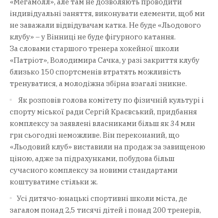
«Мегамолл», але там не дозволяють проводити
індивідуальні заняття, виконувати елементи, щоб ми
не заважали відвідувачам катка. Не буде «Льодового
клубу» – у Вінниці не буде фігурного катання.
За словами старшого тренера хокейної школи
«Патріот», Володимира Сачка, у разі закриття клубу
близько 150 спортсменів втратять можливість
тренуватися, а молодіжна збірна взагалі зникне.
Як розповів голова комітету по фізичній культурі і
спорту міської ради Сергій Краєвський, придбання
комплексу за заявлені власниками більш як 34 млн
грн сьогодні неможливе. Він переконаний, що
«Льодовий клуб» виставили на продаж за завищеною
ціною, адже за підрахунками, побудова більш
сучасного комплексу за новими стандартами
коштуватиме стільки ж.
Усі дитячо-юнацькі спортивні школи міста, де
загалом понад 2,5 тисячі дітей і понад 200 тренерів,