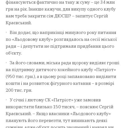
фінансуються фактично на таку ж суму – це 34 млн
грн на рік. Інакше кажучи, для викупу одного клубу
нам треба закрити сім ДЮСШ? – запитує Сергій
Краєвський.
Він додає, що наприкінці минулого року питання
по «Льодовому клубу» розглядалось на сесії міської
ради – і депутати не підтримали придбання цього
об’єкту.
За його словами, міська рада щороку виділяє гроші
на підтримку дитячого хокейного клубу «Патріот»
(950 тис. грн.), а в цьому році заплановано виділити
кошти і на розвиток фігурного катання – в розмірі
200 тис. грн.
У січні і лютому СК «Патріот» уже замовив
використати близько 150 тисяч, – пояснює Сергій
Краєвський. – Якщо власники «Льодового клубу»
планують його перевезти, тут виникають деякі
сумніви, адже об’єкт досить зношений і навряд чи