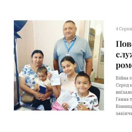
4 Серпн
Пов
слу
ром
Війна 
Серед н
виїхали
Ганна т
Вінниць
закінчи