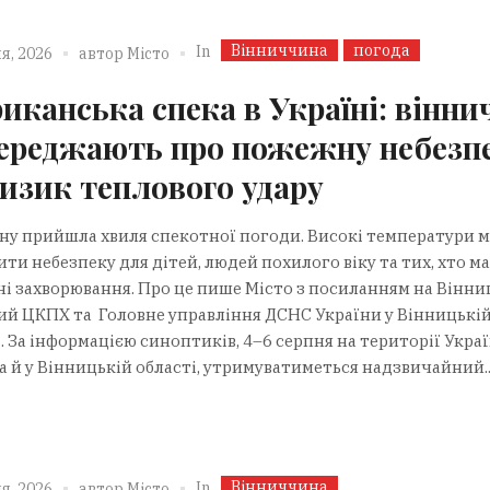
Вінниччина
погода
In
я, 2026
автор
Місто
иканська спека в Україні: вінни
ереджають про пожежну небезп
ризик теплового удару
їну прийшла хвиля спекотної погоди. Високі температури 
ти небезпеку для дітей, людей похилого віку та тих, хто м
ні захворювання. Про це пише Місто з посиланням на Вінн
ий ЦКПХ та Головне управління ДСНС України у Вінницькі
. За інформацією синоптиків, 4–6 серпня на території Украї
а й у Вінницькій області, утримуватиметься надзвичайний..
Вінниччина
In
я, 2026
автор
Місто