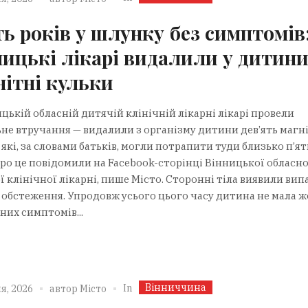
ть років у шлунку без симптомів
ницькі лікарі видалили у дитин
нітні кульки
цькій обласній дитячій клінічній лікарні лікарі провели
ьне втручання — видалили з організму дитини дев’ять магн
 які, за словами батьків, могли потрапити туди близько п’ят
Про це повідомили на Facebook-сторінці Вінницької обласно
 клінічної лікарні, пише Місто. Сторонні тіла виявили ви
с обстеження. Упродовж усього цього часу дитина не мала 
них симптомів...
Вінниччина
In
я, 2026
автор
Місто