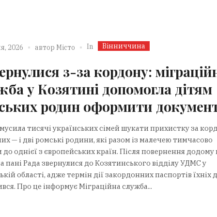
Вінниччина
In
я, 2026
автор
Місто
ернулися з-за кордону: міграцій
жба у Козятині допомогла дітям
ських родин оформити докумен
змусила тисячі українських сімей шукати прихистку за кор
их — і дві ромські родини, які разом із малечею тимчасово
 до однієї з європейських країн. Після повернення додому 
а пані Рада звернулися до Козятинського відділу УДМС у
кій області, адже термін дії закордонних паспортів їхніх 
вся. Про це інформує Міграційна служба...