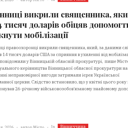
інниці викрили священника, як
14 тисяч доларів обіцяв допомогт
кнути мобілізації
иці правоохоронці викрили священника, який, за даними слі
 14 тисяч доларів США за сприяння в ухиленні від мобілізац
 повідомили у Вінницькій обласній прокуратурі, пише Місто
уального керівництва Вінницької обласної прокуратури на
нні неправомірної вигоди затримали ієрея Української
авної церкви. Слідство встановило, що у квітні цього року 
онував 26-річному військовозобов’язаному знайомому доп
Вінниччина
In
я, 2026
автор
Місто