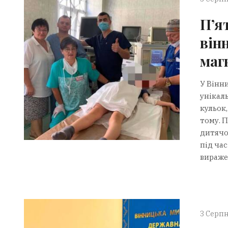
П’я
він
маг
У Вінни
унікал
кульок,
тому. 
дитячої
під ча
вираже
3 Серпн