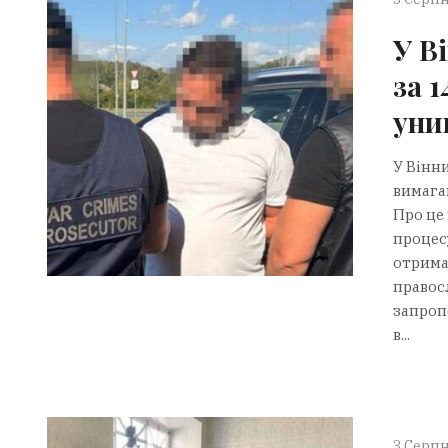
У В
за 
уни
У Вінн
вимагав
Про це
процес
отрима
правосл
запроп
в...
3 Серпн