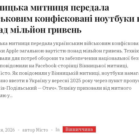
ницька митниця передала
ськовим конфісковані ноутбуки 
ад мільйон гривень
ька митниця передала українським військовим конфіскова
ки Apple загальною вартістю понад мільйон гривень. Технік
вали для потреб оборони та забезпечення національної без
 повідомили на Facebook-сторінці Вінницької митниці,
істо. Як повідомили у Вінницькій митниці, ноутбуки нама
но ввезти в Україну у вересні 2025 року через пункт пропу
ів-Подільський — Отач». Техніку приховали від митного
ю у...
Вінниччина
In
я, 2026
автор
Місто