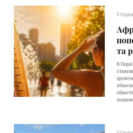
3 Серпн
Афр
поп
та 
В Укра
станови
хроніч
обласн
області
зокрем
3 Серпн