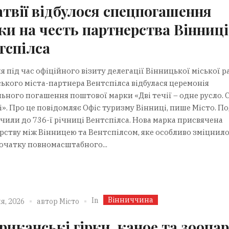
атвії відбулося спецпогашення
ки на честь партнерства Вінниці
тспілса
я під час офіційного візиту делегації Вінницької міської р
ського міста-партнера Вентспілса відбулася церемонія
ьного погашення поштової марки «Дві течії – одне русло. 
і». Про це повідомляє Офіс туризму Вінниці, пише Місто. П
чили до 736-ї річниці Вентспілса. Нова марка присвячена
рству між Вінницею та Вентспілсом, яке особливо зміцнил
початку повномасштабного...
Вінниччина
In
я, 2026
автор
Місто
риканські гірки, каное та зоопар