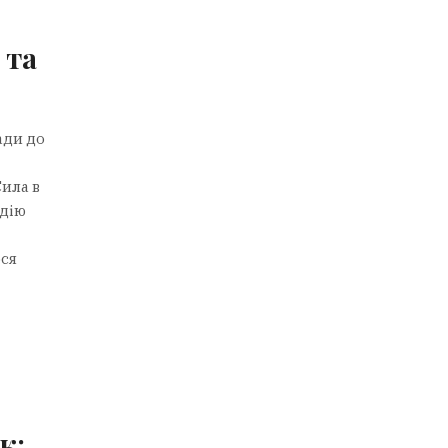
 та
ади до
Сила в
одію
ося
к: