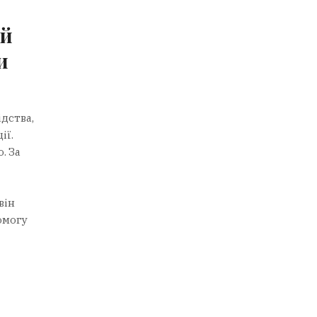
ий
и
дства,
ії.
. За
він
омогу