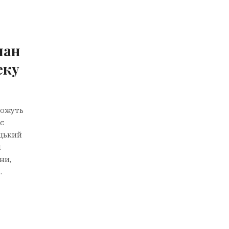
чан
еку
можуть
ає
ицький
й
ни,
.