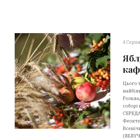
4 Серпн
Ябл
каф
Цього т
найбіл
Розкла
соборі 
СЕРЕДА
Феоктис
Всеніч
(ЯБЛУЧ