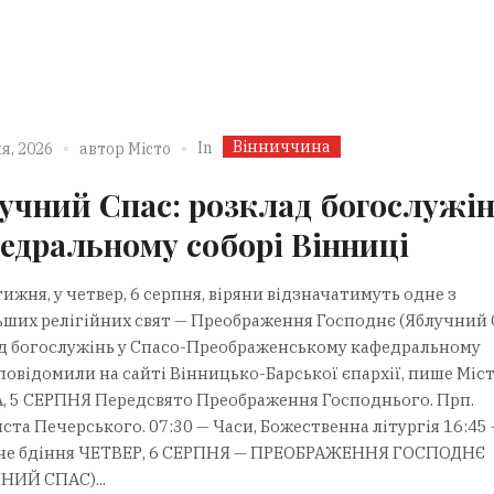
Вінниччина
In
я, 2026
автор
Місто
учний Спас: розклад богослужін
едральному соборі Вінниці
ижня, у четвер, 6 серпня, віряни відзначатимуть одне з
ьших релігійних свят — Преображення Господнє (Яблучний 
д богослужінь у Спасо-Преображенському кафедральному
повідомили на сайті Вінницько-Барської єпархії, пише Міст
, 5 СЕРПНЯ Передсвято Преображення Господнього. Прп.
та Печерського. 07:30 — Часи, Божественна літургія 16:45
не бдіння ЧЕТВЕР, 6 СЕРПНЯ — ПРЕОБРАЖЕННЯ ГОСПОДНЄ
НИЙ СПАС)...