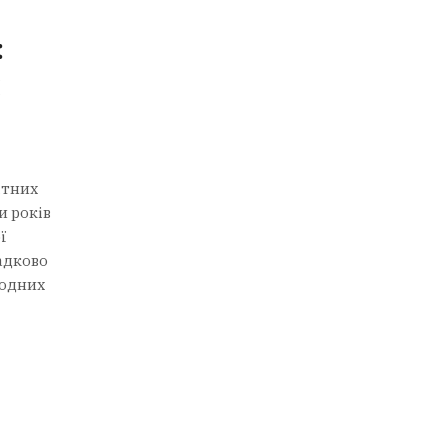
:
и
ітних
и років
ї
падково
жодних