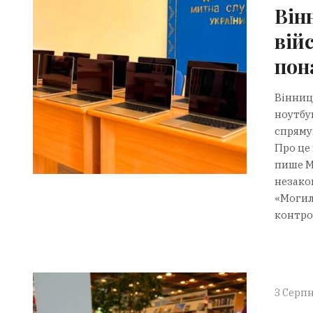
Він
вій
пон
Вінниц
ноутбу
спряму
Про це
пише М
незакон
«Могил
контрол
3 Серпн