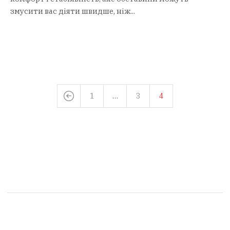
змусити вас діяти швидше, ніж...
1
…
3
4