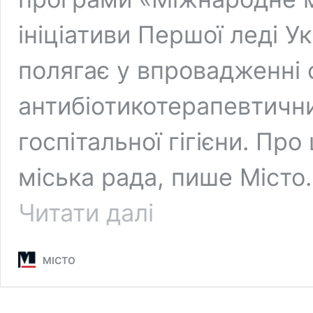
ініціативи Першої леді У
полягає у впровадженні 
антибіотикотерапевтични
госпітальної гігієни. Пр
міська рада, пише Місто
Вінницю
Читати далі
відвідали
лікарі
з
МІСТО
Парижа:
планують
спільний
проєкт